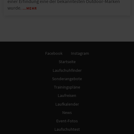
einer Erfindung eine der bekanntesten Outdoor-Marken
wurde.
…MEHR
Facebook
Instagram
Startseite
Laufschuhfinder
Sonderangebote
Trainingspläne
Laufreisen
Laufkalender
News
Event-Fotos
Laufschuhtest