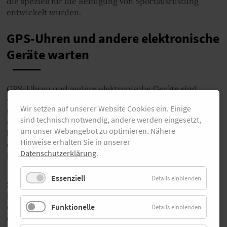
die speziell für die Reinigung von Sportausrüstung
entwickelt wurden.
GPS-Uhren und andere elektronische
Geräte warten
GPS-Uhren und andere elektronische Geräte sind
wichtige Begleiter für viele Läuferinnen und Läufer, da
Wir setzen auf unserer Website Cookies ein. Einige
sie es ermöglichen, ihre Aktivitäten genau zu verfolgen
sind technisch notwendig, andere werden eingesetzt,
und ihre Leistung zu verbessern. Ein wichtiger Aspekt
um unser Webangebot zu optimieren. Nähere
bei der Pflege von GPS-Uhren und anderen
Hinweise erhalten Sie in unserer
elektronischen Geräten ist, sie vor Feuchtigkeit und
Datenschutzerklärung
.
hohen Temperaturen zu schützen.
Es sollte vermieden werden, sie beim Duschen oder
Essenziell
Details einblenden
Schwimmen zu tragen, da sie sonst beschädigt werden
können. Auch beim Training sollte man darauf achten,
dass sie nicht nass werden, beispielsweise durch Regen
Funktionelle
Details einblenden
oder Schweiß.