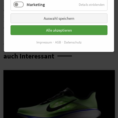
Eine regelmäßige Reinigung ist ebenfalls relevant, um
Marketing
Details einblenden
die Lebensdauer einer GPS-Uhr oder anderen Geräte
zu verlängern. Dazu verwendet man am besten ein
Auswahl speichern
weiches Tuch oder einen speziellen Reiniger für
elektronische Geräte und achtet darauf, dass keine
Alle akzeptieren
Feuchtigkeit in die Geräte gelangt.
Zurück
Impressum
AGB
Datenschutz
auch Interessant