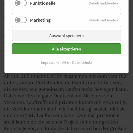
Funktionelle
so Projekte unterstützen, mit denen der Wald wieder
Details einblenden
aufgeforstet wird. Denn wir alle brauchen Bäume für das
gesündeste Hobby der Welt. Die Laufszene hilft so dem
Marketing
Details einblenden
Wald, der in den vergangenen Jahren an Hitze,
Trockenheit, Stürmen und dem Borkenkäfer gelitten
Auswahl speichern
hat. Dabei können alle entweder allein, mit der eigenen
Crew oder bei einem der vielen Events laufen, die an
diesem Mittwochabend ab 18 Uhr in ganz Deutschland
Alle akzeptieren
stattfinden.
Impressum
AGB
Datenschutz
Bewegende Aktionen
Ab Juni 2023 sucht DATEV zusammen mit dem vom DLV
unterstützten Portal laufen.de Events und Initiativen,
die zeigen, wie gemeinsam Laufen mehr bewegen kann.
Dabei werden in ganz Deutschland Aktionen von
Vereinen, Lauftreffs und privaten Initiativen gewürdigt,
die Vorbilder dafür sind, wie nachhaltig, sozial, inklusiv
und integrativ Laufen sein kann. Zweimal pro Monat
stellt laufen.de ein solches Projekt mit einer großen
Reportage vor, am Ende des Jahres wird bei der großen