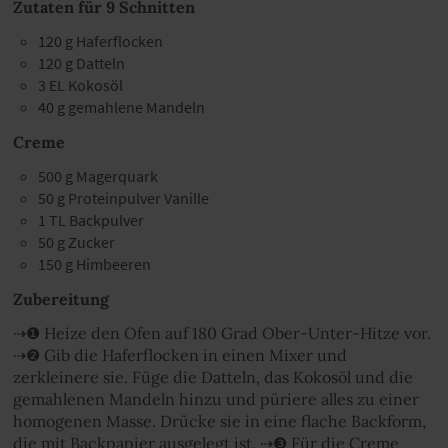
Zutaten für 9 Schnitten
120 g Haferflocken
120 g Datteln
3 EL Kokosöl
40 g gemahlene Mandeln
Creme
500 g Magerquark
50 g Proteinpulver Vanille
1 TL Backpulver
50 g Zucker
150 g Himbeeren
Zubereitung
⇢❶ Heize den Ofen auf 180 Grad Ober-Unter-Hitze vor.
⇢❷ Gib die Haferflocken in einen Mixer und
zerkleinere sie. Füge die Datteln, das Kokosöl und die
gemahlenen Mandeln hinzu und püriere alles zu einer
homogenen Masse. Drücke sie in eine flache Backform,
die mit Backpapier ausgelegt ist. ⇢❸ Für die Creme