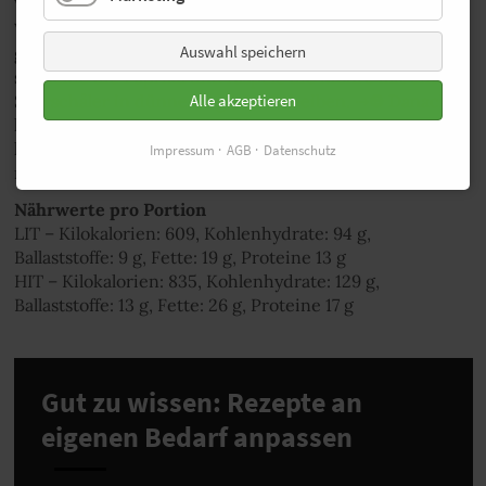
Während der Kochzeit schneide die Ananas in Würfel.
Wenn du Zeit hast, schneide sie erst in Scheiben und
Auswahl speichern
grille diese kurz auf dem Grill an. ⇢❸ Anschließend
schneide die Paprika und raspele die Möhre mit einem
Sparschäler in dünne längliche Scheiben. ⇢❹ Danach
Alle akzeptieren
kannst du das Dressing anrühren und die Cashews
hacken. ⇢❺ Wasche und zerkleinere den Salat und
Impressum
AGB
Datenschutz
richte alles zusammen an.
Nährwerte pro Portion
LIT – Kilokalorien: 609, Kohlenhydrate: 94 g,
Ballaststoffe: 9 g, Fette: 19 g, Proteine 13 g
HIT – Kilokalorien: 835, Kohlenhydrate: 129 g,
Ballaststoffe: 13 g, Fette: 26 g, Proteine 17 g
Gut zu wissen: Rezepte an
eigenen Bedarf anpassen