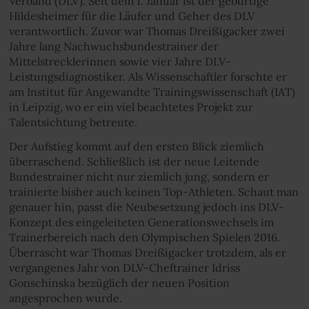
Verband (DLV). Seit dem 1. Januar ist der gebürtige
Hildesheimer für die Läufer und Geher des DLV
verantwortlich. Zuvor war Thomas Dreißigacker zwei
Jahre lang Nachwuchsbundestrainer der
Mittelstrecklerinnen sowie vier Jahre DLV-
Leistungsdiagnostiker. Als Wissenschaftler forschte er
am Institut für Angewandte Trainingswissenschaft (IAT)
in Leipzig, wo er ein viel beachtetes Projekt zur
Talentsichtung betreute.
Der Aufstieg kommt auf den ersten Blick ziemlich
überraschend. Schließlich ist der neue Leitende
Bundestrainer nicht nur ziemlich jung, sondern er
trainierte bisher auch keinen Top-Athleten. Schaut man
genauer hin, passt die Neubesetzung jedoch ins DLV-
Konzept des eingeleiteten Generationswechsels im
Trainerbereich nach den Olympischen Spielen 2016.
Überrascht war Thomas Dreißigacker trotzdem, als er
vergangenes Jahr von DLV-Cheftrainer Idriss
Gonschinska bezüglich der neuen Position
angesprochen wurde.