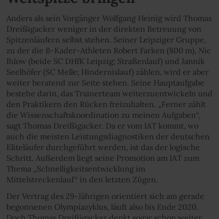
Anders als sein Vorgänger Wolfgang Heinig wird Thomas
Dreißigacker weniger in der direkten Betreuung von
Spitzenläufern selbst stehen. Seiner Leipziger Gruppe,
zu der die B-Kader-Athleten Robert Farken (800 m), Nic
Ihlow (beide SC DHfK Leipzig; Straßenlauf) und Jannik
Seelhöfer (SC Melle; Hindernislauf) zählen, wird er aber
weiter beratend zur Seite stehen. Seine Hauptaufgabe
bestehe darin, das Trainerteam weiterzuentwickeln und
den Praktikern den Rücken freizuhalten. „Ferner zählt
die Wissenschaftskoordination zu meinen Aufgaben“,
sagt Thomas Dreißigacker. Da er vom IAT kommt, wo
auch die meisten Leistungsdiagnostiken der deutschen
Eliteläufer durchgeführt werden, ist das der logische
Schritt. Außerdem liegt seine Promotion am IAT zum
Thema „Schnelligkeitsentwicklung im
Mittelstreckenlauf“ in den letzten Zügen.
Der Vertrag des 29-Jährigen orientiert sich am gerade
begonnenen Olympiazyklus, läuft also bis Ende 2020.
Doch Thomas Dreißigacker denkt sogar schon weiter.