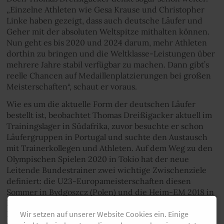
„Einzelne Athleten wie Gesa Krause und Christopher
Linke haben gezeigt, dass auch deutsche Läufer und
Geher mit der absoluten Weltspitze mithalten können.
Nun geht es bis 2020 und 2024 darum, mehr Athleten
dorthin zu bringen und die Weltklasse-Leistungen über
mehrere Jahre stabil verfügbar zu machen. Dann gibt’s
reelle Chancen auf Medaillenplatzierungen bei großen
Meisterschaften“, schaut er voraus.
Wie es um die aktuelle Form der deutschen Läufer
bestellt ist, beobachtet Thomas Dreißigacker aktuell im
Trainingslager in Südafrika, zuvor besuchte er schon
Läufergruppen in Portugal und suchte den Austausch
mit Trainerkollegen und Athleten. Auf dem Weg zu den
Olympischen Spielen 2020 in Tokio hat der neue
Leitende Bundestrainer zwei wichtige Zwischenziele
definiert: die U23-Europameisterschaften diesen
Sommer in Bydgoszcz (Polen) und die Heim-EM 2018 in
Berlin: „Wir haben momentan sehr viele starke U23-
Läufer. Allen voran Konstanze Klosterhalfen, Alina Reh,
Wir setzen auf unserer Website Cookies ein. Einige