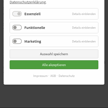
Datenschutzerklärung
.
Thermen-Marathon am vergangenen Sonntag die 1.940
Sportler in Bad Füssing herausgefordert. Am Ende
siegten im Marathon die tschechische Meisterin Petra
Essenziell
Details einblenden
Pastorova (Club Seitl Ostrova) in 2:55:28.84 und Tobias
Schreindl (LG Passau) in 2:31:13.31. Fotograf Norbert
Funktionelle
Details einblenden
Wilhelmi war dabei.
Im Halbmarathon kamen Elvira Flurschütz (SC
Marketing
Details einblenden
Kemmern), die Siegerin aus 2017, und der finnische
Marathon-Meister Aki Nummela (Helsinki Half
Auswahl speichern
Marathon) als erste über die Ziellinie. Den 10-
Kilometer-Lauf schlossen Susanne Schreindl (LG Passau)
Alle akzeptieren
und Andreas Silberbauer (RC Grieskirchen/sportradl.at)
vor allen anderen ab.
Hier
gibt's alle Ergebnisse.
Impressum
AGB
Datenschutz
Zurück