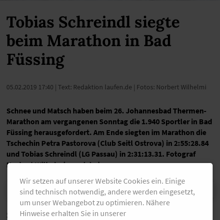
Tobias Schreindl siegte
beim Marathon in Bad
Füssing
05.02.2019 17:40
| Text: Redaktion laufen.de | Fotos: Norbert Wilhelmi
Schnee und Matsch haben beim 26. Johannesbad Thermen-
Marathon am vergangenen Sonntag die 1.940 Sportler in Bad
Füssing herausgefordert. Am Ende siegten im Marathon die
Tschechin Petra Pastorova (Club Seitl Ostrova) in 2:55:28.84
und Tobias Schreindl (LG Passau) in 2:31:13.31. Fotograf
Norbert Wilhelmi war dabei.
Wir setzen auf unserer Website Cookies ein. Einige
sind technisch notwendig, andere werden eingesetzt,
um unser Webangebot zu optimieren. Nähere
Hinweise erhalten Sie in unserer
Schnee und Matsch haben beim 26. Johannesbad