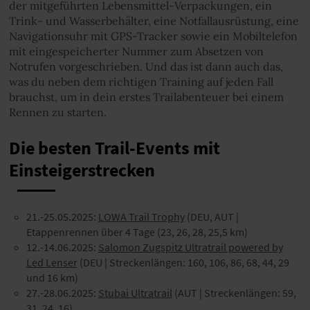
der mitgeführten Lebensmittel-Verpackungen, ein
Trink- und Wasserbehälter, eine Notfallausrüstung, eine
Navigationsuhr mit GPS-Tracker sowie ein Mobiltelefon
mit eingespeicherter Nummer zum Absetzen von
Notrufen vorgeschrieben. Und das ist dann auch das,
was du neben dem richtigen Training auf jeden Fall
brauchst, um in dein erstes Trailabenteuer bei einem
Rennen zu starten.
Die besten Trail-Events mit
Einsteigerstrecken
21.-25.05.2025:
LOWA Trail Trophy
(DEU, AUT |
Etappenrennen über 4 Tage (23, 26, 28, 25,5 km)
12.-14.06.2025:
Salomon Zugspitz Ultratrail powered by
Led Lenser
(DEU | Streckenlängen: 160, 106, 86, 68, 44, 29
und 16 km)
27.-28.06.2025:
Stubai Ultratrail
(AUT | Streckenlängen: 59,
31, 24, 16)