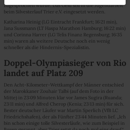
zugesprochen wurde. Das Geld soll in die Jugendarbeit
beim Silvesterlauf Trier e.V. eingesetzt werden.
Katharina Heinig (LG Eintracht Frankfurt; 16:21 min),
Jana Sussmann (LT Haspa Marathon Hamburg; 16:22 min)
und Corinna Harrer (LG Telis Finanz Regensburg; 16:35
min) waren als weitere Deutsche noch ein wenig
schneller als die Hindernis-Spezialistin.
Doppel-Olympiasieger von Rio
landet auf Platz 209
Den Acht-Kilometer-Wettkampf der Männer entschied
der Marokkaner Zouhair Talbi (auf dem Foto in der
Mitte) in 23:09 Minuten klar vor James Sugira (Ruanda;
23:11 min) und Alfred Cherop (Kenia; 23:13 min) für sich.
Bester deutscher Läufer war Martin Sperlich (VfB LC
Friedrichshafen), der als Fünfter 23:44 Minuten lief. „Ich
bin schon einige tolle Silvesterläufe, wie zum Beispiel in
Bozen gerannt, aber Trier setzt da noch mal eins drauf“,