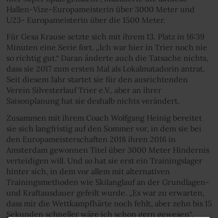
Hallen-Vize-Europameisterin über 3000 Meter und
U23- Europameisterin über die 1500 Meter.
Für Gesa Krause setzte sich mit ihrem 13. Platz in 16:39
Minuten eine Serie fort. „Ich war hier in Trier noch nie
so richtig gut.“ Daran änderte auch die Tatsache nichts,
dass sie 2017 zum ersten Mal als Lokalmatadorin antrat.
Seit diesem Jahr startet sie für den ausrichtenden
Verein Silvesterlauf Trier e.V., aber an ihrer
Saisonplanung hat sie deshalb nichts verändert.
Zusammen mit ihrem Coach Wolfgang Heinig bereitet
sie sich langfristig auf den Sommer vor, in dem sie bei
den Europameisterschaften 2018 ihren 2016 in
Amsterdam gewonnen Titel über 3000 Meter Hindernis
verteidigen will. Und so hat sie erst ein Trainingslager
hinter sich, in dem vor allem mit alternativen
Trainingsmethoden wie Skilanglauf an der Grundlagen-
und Kraftausdauer gefeilt wurde. „Es war zu erwarten,
dass mir die Wettkampfhärte noch fehlt, aber zehn bis 15
Sekunden schneller wäre ich schon gern gewesen“,