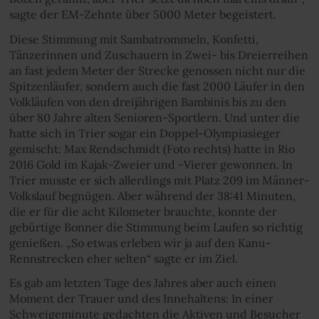
sagte der EM-Zehnte über 5000 Meter begeistert.
Diese Stimmung mit Sambatrommeln, Konfetti,
Tänzerinnen und Zuschauern in Zwei- bis Dreierreihen
an fast jedem Meter der Strecke genossen nicht nur die
Spitzenläufer, sondern auch die fast 2000 Läufer in den
Volkläufen von den dreijährigen Bambinis bis zu den
über 80 Jahre alten Senioren-Sportlern. Und unter die
hatte sich in Trier sogar ein Doppel-Olympiasieger
gemischt: Max Rendschmidt (Foto rechts) hatte in Rio
2016 Gold im Kajak-Zweier und -Vierer gewonnen. In
Trier musste er sich allerdings mit Platz 209 im Männer-
Volkslauf begnügen. Aber während der 38:41 Minuten,
die er für die acht Kilometer brauchte, konnte der
gebürtige Bonner die Stimmung beim Laufen so richtig
genießen. „So etwas erleben wir ja auf den Kanu-
Rennstrecken eher selten“ sagte er im Ziel.
Es gab am letzten Tage des Jahres aber auch einen
Moment der Trauer und des Innehaltens: In einer
Schweigeminute gedachten die Aktiven und Besucher