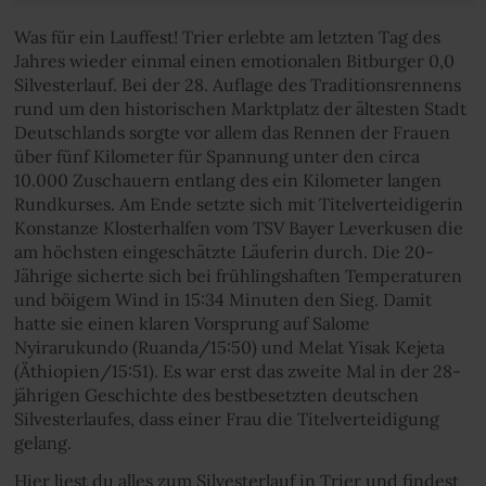
Was für ein Lauffest! Trier erlebte am letzten Tag des
Jahres wieder einmal einen emotionalen Bitburger 0,0
Silvesterlauf. Bei der 28. Auflage des Traditionsrennens
rund um den historischen Marktplatz der ältesten Stadt
Deutschlands sorgte vor allem das Rennen der Frauen
über fünf Kilometer für Spannung unter den circa
10.000 Zuschauern entlang des ein Kilometer langen
Rundkurses. Am Ende setzte sich mit Titelverteidigerin
Konstanze Klosterhalfen vom TSV Bayer Leverkusen die
am höchsten eingeschätzte Läuferin durch. Die 20-
Jährige sicherte sich bei frühlingshaften Temperaturen
und böigem Wind in 15:34 Minuten den Sieg. Damit
hatte sie einen klaren Vorsprung auf Salome
Nyirarukundo (Ruanda/15:50) und Melat Yisak Kejeta
(Äthiopien/15:51). Es war erst das zweite Mal in der 28-
jährigen Geschichte des bestbesetzten deutschen
Silvesterlaufes, dass einer Frau die Titelverteidigung
gelang.
Hier liest du alles zum Silvesterlauf in Trier und findest