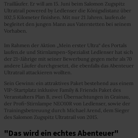
Trailläufer. Er will am 15. Juni beim Salomon Zugspitz
Ultratrail powered by Ledlenser die Königsdistanz über
102,5 Kilometer finishen. Mit nur 21 Jahren. laufen.de
begleitet den jungen Mann aus Vaterstetten bei seinem
Vorhaben.
Im Rahmen der Aktion „Mein erster Ultra“ des Portals
laufen.de und Stirnlampen-Spezialist Ledlenser hat sich
der 21-Jährige mit seiner Bewerbung gegen mehr als 70
andere Läufer durchgesetzt, die ebenfalls das Abenteuer
Ultratrail attackieren wollten.
Sein Gewinn: ein attraktives Paket bestehend aus einem
VIP-Startplatz inklusive Family & Friends Paket des
Veranstalters Plan B, zwei Übernachtungen in Grainau,
der Profi-Stirnlampe NEO10R von Ledlenser, sowie der
Trainingsbetreuung durch Michael Arend, dem Sieger
des Salomon Zugspitz Ultratrail von 2015.
"Das wird ein echtes Abenteuer"