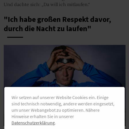
Und dachte sich: „Da will ich mitlaufen.“
"Ich habe großen Respekt davor,
durch die Nacht zu laufen"
Wir setzen auf unserer Website Cookies ein. Einige
sind technisch notwendig, andere werden eingesetzt,
um unser Webangebot zu optimieren. Nähere
Hinweise erhalten Sie in unserer
Datenschutzerklärung
.