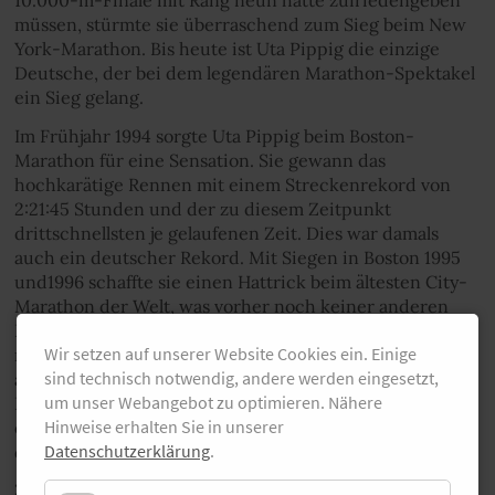
10.000-m-Finale mit Rang neun hatte zufriedengeben
müssen, stürmte sie überraschend zum Sieg beim New
York-Marathon. Bis heute ist Uta Pippig die einzige
Deutsche, der bei dem legendären Marathon-Spektakel
ein Sieg gelang.
Im Frühjahr 1994 sorgte Uta Pippig beim Boston-
Marathon für eine Sensation. Sie gewann das
hochkarätige Rennen mit einem Streckenrekord von
2:21:45 Stunden und der zu diesem Zeitpunkt
drittschnellsten je gelaufenen Zeit. Dies war damals
auch ein deutscher Rekord. Mit Siegen in Boston 1995
und1996 schaffte sie einen Hattrick beim ältesten City-
Marathon der Welt, was vorher noch keiner anderen
Frau gelungen war. Zweimal (1994 und 1995) wurde sie
Wir setzen auf unserer Website Cookies ein. Einige
nach ihren Boston-Triumphen gemeinsam mit den
sind technisch notwendig, andere werden eingesetzt,
anderen Siegern des Rennens (Läufer und
um unser Webangebot zu optimieren. Nähere
Rollstuhlfahrer) von Bill Clinton ins Weiße Haus
Hinweise erhalten Sie in unserer
eingeladen, um mit dem damaligen US-Präsidenten
Datenschutzerklärung
.
durch die angrenzenden Parkanlagen zu joggen.
25 Jahre später erinnert sie sich vor allem an die