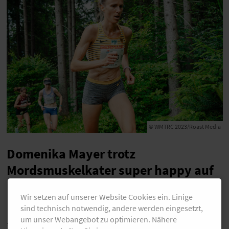
© WMTRC 2023/Roast Media
Domenika Mayer trotz
Mordsmuskelkater super happy auf
Rang fünf
Wir setzen auf unserer Website Cookies ein. Einige
sind technisch notwendig, andere werden eingesetzt,
um unser Webangebot zu optimieren. Nähere
„Ich bin super happy, auch wenn ich morgen einen