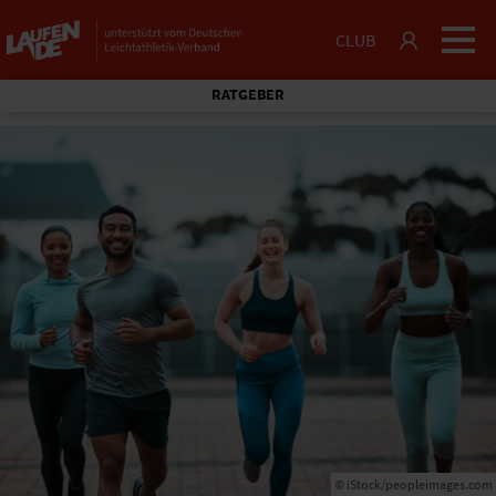
CLUB
RATGEBER
© iStock/peopleimages.com