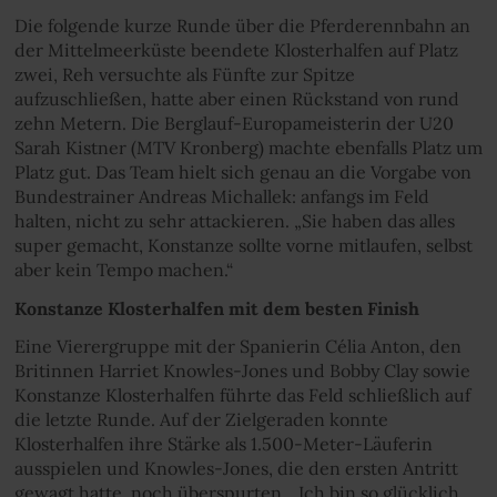
Die folgende kurze Runde über die Pferderennbahn an
der Mittelmeerküste beendete Klosterhalfen auf Platz
zwei, Reh versuchte als Fünfte zur Spitze
aufzuschließen, hatte aber einen Rückstand von rund
zehn Metern. Die Berglauf-Europameisterin der U20
Sarah Kistner (MTV Kronberg) machte ebenfalls Platz um
Platz gut. Das Team hielt sich genau an die Vorgabe von
Bundestrainer Andreas Michallek: anfangs im Feld
halten, nicht zu sehr attackieren. „Sie haben das alles
super gemacht, Konstanze sollte vorne mitlaufen, selbst
aber kein Tempo machen.“
Konstanze Klosterhalfen mit dem besten Finish
Eine Vierergruppe mit der Spanierin Célia Anton, den
Britinnen Harriet Knowles-Jones und Bobby Clay sowie
Konstanze Klosterhalfen führte das Feld schließlich auf
die letzte Runde. Auf der Zielgeraden konnte
Klosterhalfen ihre Stärke als 1.500-Meter-Läuferin
ausspielen und Knowles-Jones, die den ersten Antritt
gewagt hatte, noch überspurten. „Ich bin so glücklich,