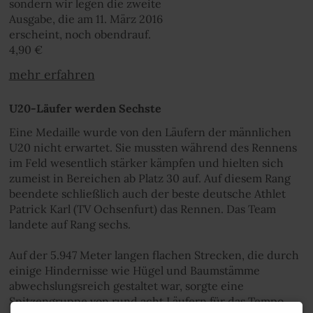
sondern wir legen die zweite
Ausgabe, die am 11. März 2016
erscheint, noch obendrauf.
4,90 €
mehr erfahren
U20-Läufer werden Sechste
Eine Medaille wurde von den Läufern der männlichen
U20 nicht erwartet. Sie mussten während des Rennens
im Feld wesentlich stärker kämpfen und hielten sich
zumeist in Bereichen ab Platz 30 auf. Auf diesem Rang
beendete schließlich auch der beste deutsche Athlet
Patrick Karl (TV Ochsenfurt) das Rennen. Das Team
landete auf Rang sechs.
Auf der 5.947 Meter langen flachen Strecken, die durch
einige Hindernisse wie Hügel und Baumstämme
abwechslungsreich gestaltet war, sorgte eine
Spitzengruppe von rund acht Läufern für das Tempo.