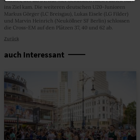
Gunkel, der als 34. nur vier Sekunden nach Patrick Karl
ins Ziel kam. Die weiteren deutschen U20-Junioren
Markus Görger (LC Breisgau), Lukas Eisele (LG Filder)
und Marvin Heinrich (Neuköllner SF Berlin) schlossen
die Cross-EM auf den Plätzen 37, 40 und 62 ab.
Zurück
auch Interessant