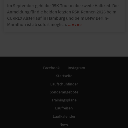
Im September geht die R5K-Tour in die zweite Halbzeit. Die
Anmeldung für die beiden letzten R5K-Rennen 2026 beim
CURREX Alsterlauf in Hamburg und beim BMW Berlin-
Marathon ist ab sofort möglich.
…MEHR
Facebook
Instagram
Startseite
Laufschuhfinder
Sonderangebote
Trainingspläne
Laufreisen
Laufkalender
News