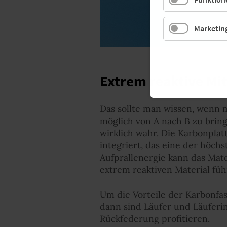
Marketin
Extrem reaktive Mit
Das sollte man wissen, wenn m
möglich von A nach B zu brin
wirklich wahr. Die Karbonpla
integriert, das eine der höch
Aufprallenergie kann das Mat
extrem reaktiven Material füh
Um die Vorteile der Karbonfa
dann sind Läufer und Läuferi
Rückfederung profitieren.