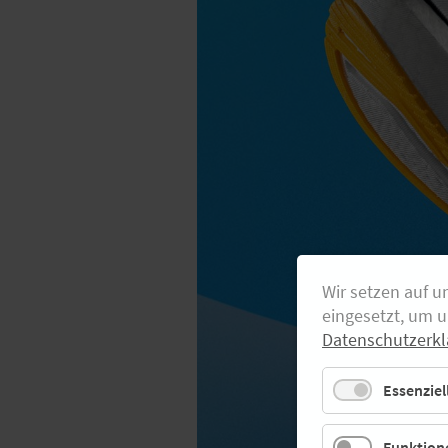
Wir setzen auf u
eingesetzt, um 
Datenschutzerkl
Essenziel
Funktione