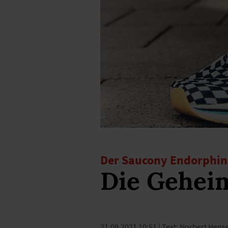
Der Saucony Endorphin 
Die Geheim
21.09.2021 10:51
| Text: Norbert Hens