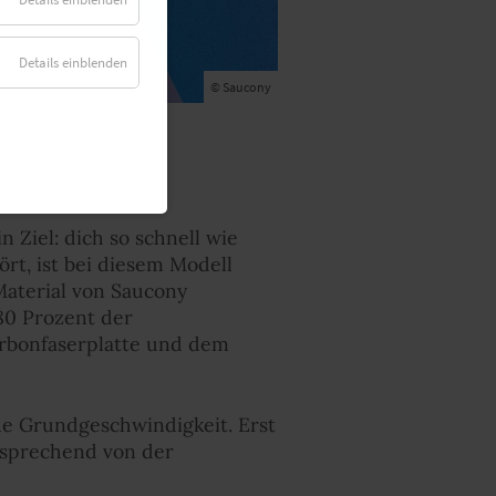
Details einblenden
© Saucony
 Ziel: dich so schnell wie
rt, ist bei diesem Modell
Material von Saucony
 80 Prozent der
arbonfaserplatte und dem
he Grundgeschwindigkeit. Erst
tsprechend von der