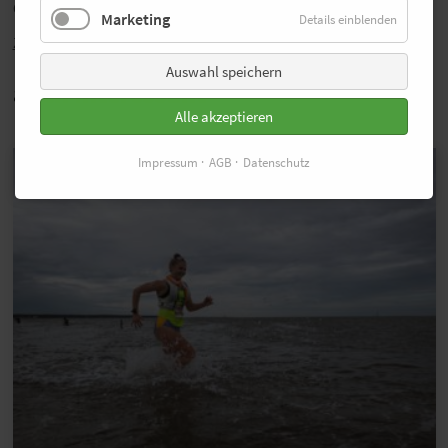
Gebreslase (Äthiopien/2:18:11).
Marketing
Details einblenden
Zurück
Auswahl speichern
auch Interessant
Alle akzeptieren
Impressum
AGB
Datenschutz