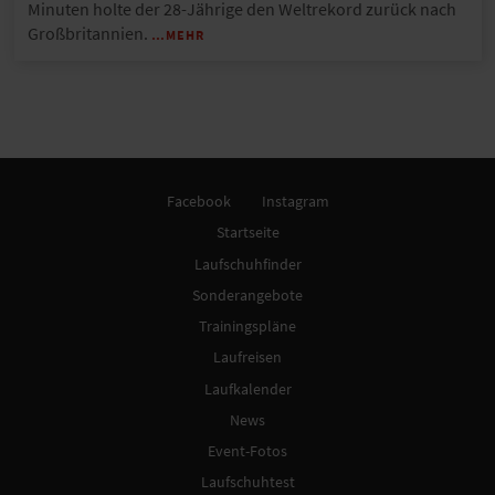
Minuten holte der 28-Jährige den Weltrekord zurück nach
Großbritannien.
…MEHR
Facebook
Instagram
Startseite
Laufschuhfinder
Sonderangebote
Trainingspläne
Laufreisen
Laufkalender
News
Event-Fotos
Laufschuhtest