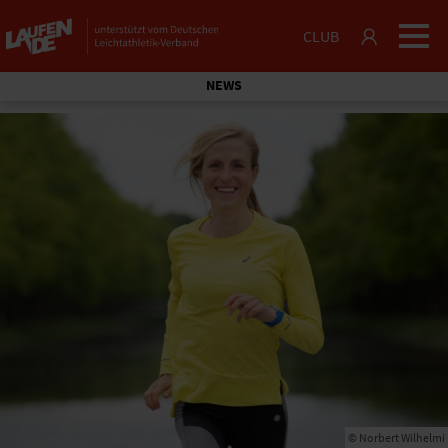
CLUB
NEWS
© Norbert Wilhelmi