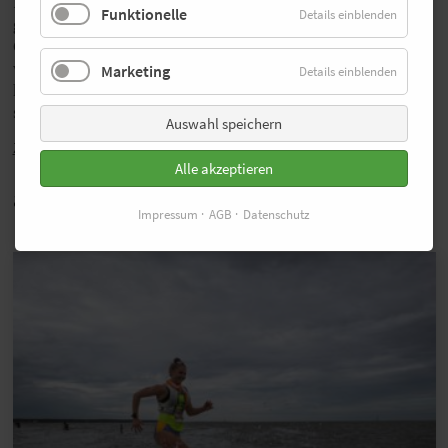
Dibaba in den vergangenen beiden Jahren nicht mehr
Funktionelle
Details einblenden
gestartet. „Es ist mein erster Wettkampf nach der
Geburt von Allon im vergangenen Jahr. Es ist ein
wichtiges Rennen für mich und ich freue mich darauf,
Marketing
Details einblenden
herauszufinden, wo ich in einer Rennsituation stehe“,
sagt Tirunesh Dibaba.
Auswahl speichern
Zurück
Alle akzeptieren
auch Interessant
Impressum
AGB
Datenschutz