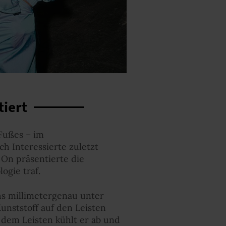
iert
Fußes – im
h Interessierte zuletzt
 On präsentierte die
ogie traf.
hs millimetergenau unter
unststoff auf den Leisten
f dem Leisten kühlt er ab und