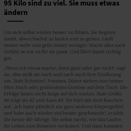
95 Kilo sind zu viel. Sie muss etwas
ändern
Um sich selbst wieder besser zu fühlen. Sie beginnt
damit, abwechselnd zu laufen und zu gehen. Läuft
immer mehr und geht immer weniger. Macht alles nach
Gefühl, so wie es für sie passt. Und fährt damit richtig
gut.
„Wenn ich etwas mache, dann ganz oder gar nicht“, sagt
sie. Also stellt sie nach und nach auch ihre Ernährung
um. Statt Schnitzel, Pommes, Döner stehen nun immer
öfter Fisch oder gedünstetes Gemüse auf dem Tisch. Die
Erfolge lassen nicht lange auf sich warten. Statt Größe
46 trägt sie 42 und dann 40. Sie hört mit dem Rauchen
auf. „Ich hatte plötzlich ein ganz anderes Körpergefühl
und habe auch wieder viel besser geschmeckt“, erzählt
die heute 40-Jährige. Sie selbst merkt, wie das Laufen
ihr Leben zum Besseren verändert. Und dazu kommen