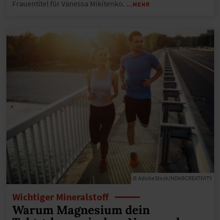
Frauentitel für Vanessa Mikitenko.
…MEHR
© AdobeStock/NDABCREATIVITY
Wichtiger Mineralstoff
Warum Magnesium dein