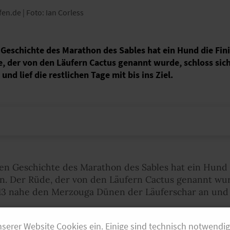
fen.de | Foto: Ian Corless
n Geschichte des Marathon des Sables hat ein Hund die Fin
, der von den Läufern Cactus genannt wurde, schloss sic
nd lief die restlichen Tage mit bis ins Ziel.
gen Geschichte des Marathon des Sables hat ein Hund 
n. Der Rüde, der von den Läufern Cactus genannt wurd
13 nahe den Merzouga Dünen der Läuferschar an und li
nserer Website Cookies ein. Einige sind technisch notwendi