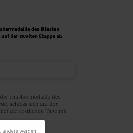
ishermedaille des ältesten
h auf der zweiten Etappe ab
die Finishermedaille des
e, schloss sich auf der
ef die restlichen Tage mit
g, andere werden