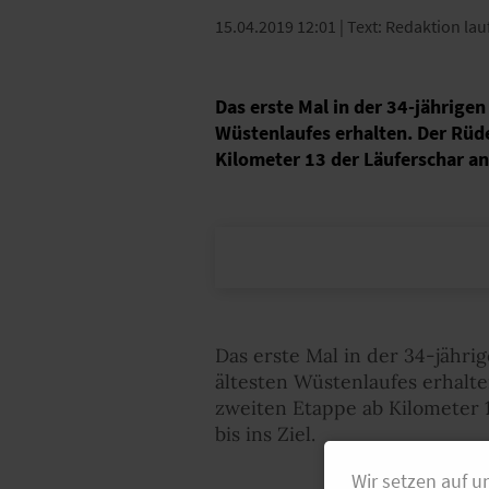
15.04.2019 12:01
| Text: Redaktion lau
Das erste Mal in der 34-jährige
Wüstenlaufes erhalten. Der Rüde
Kilometer 13 der Läuferschar an u
Das erste Mal in der 34-jähri
ältesten Wüstenlaufes erhalte
zweiten Etappe ab Kilometer 
bis ins Ziel.
Wir setzen auf u