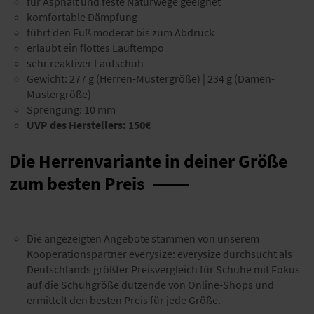
für Asphalt und feste Naturwege geeignet
komfortable Dämpfung
führt den Fuß moderat bis zum Abdruck
erlaubt ein flottes Lauftempo
sehr reaktiver Laufschuh
Gewicht: 277 g (Herren-Mustergröße) | 234 g (Damen-
Mustergröße)
Sprengung: 10 mm
UVP des Herstellers:
150€
Die Herrenvariante in deiner Größe
zum besten Preis
Die angezeigten Angebote stammen von unserem
Kooperationspartner everysize: everysize durchsucht als
Deutschlands größter Preisvergleich für Schuhe mit Fokus
auf die Schuhgröße dutzende von Online-Shops und
ermittelt den besten Preis für jede Größe.