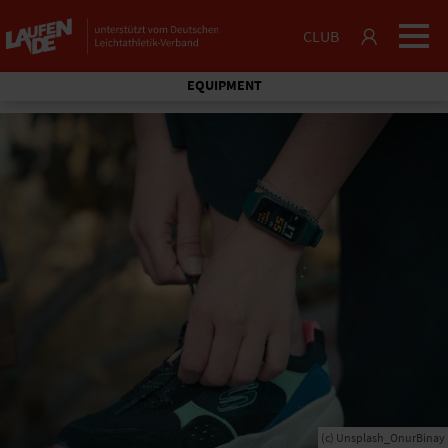
CLUB
EQUIPMENT
(c) Unsplash_OnurBinay