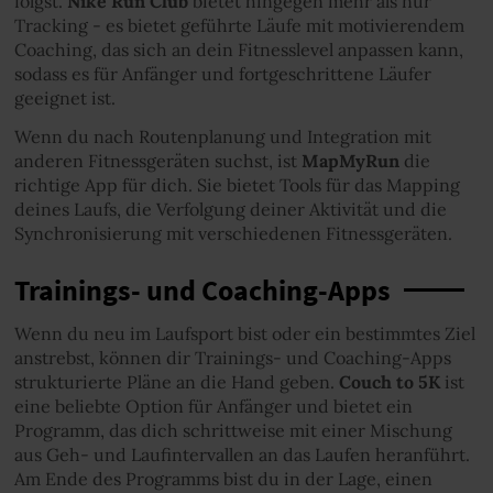
folgst.
Nike Run Club
bietet hingegen mehr als nur
Tracking - es bietet geführte Läufe mit motivierendem
Coaching, das sich an dein Fitnesslevel anpassen kann,
sodass es für Anfänger und fortgeschrittene Läufer
geeignet ist.
Wenn du nach Routenplanung und Integration mit
anderen Fitnessgeräten suchst, ist
MapMyRun
die
richtige App für dich. Sie bietet Tools für das Mapping
deines Laufs, die Verfolgung deiner Aktivität und die
Synchronisierung mit verschiedenen Fitnessgeräten.
Trainings- und Coaching-Apps
Wenn du neu im Laufsport bist oder ein bestimmtes Ziel
anstrebst, können dir Trainings- und Coaching-Apps
strukturierte Pläne an die Hand geben.
Couch to 5K
ist
eine beliebte Option für Anfänger und bietet ein
Programm, das dich schrittweise mit einer Mischung
aus Geh- und Laufintervallen an das Laufen heranführt.
Am Ende des Programms bist du in der Lage, einen