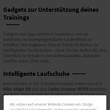
Gadgets zur Unterstützung deines
Trainings
Gadgets und Apps arbeiten zusammen, um ein
nahtloses, technologiegestütztes Lauferlebnis zu
schaffen. Von tragbaren Fitness-Trackern bis hin zu
intelligenten Laufschuhen - diese Geräte helfen dir, den
Überblick zu behalten und sicherzustellen, dass jeder
Lauf für deine Ziele zählt.
Intelligente Laufschuhe
Innovationen in der Schuhtechnologie haben uns den
Nike Adapt BB
und den
Under Armour HOVR
beschert,
die beide fortschrittliche Funktionen zur Verbesserung
von Leistung und Komfort bieten. Der Nike Adapt BB
Wir setzen auf unserer Website Cookies ein. Einige
zum Beispiel ist ein selbstschnürender Schuh, der sich
sind technisch notwendig, andere werden eingesetzt,