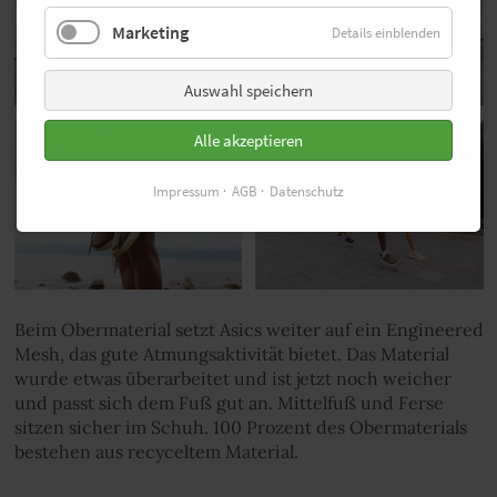
Marketing
Details einblenden
Auswahl speichern
Alle akzeptieren
Impressum
AGB
Datenschutz
Beim Obermaterial setzt Asics weiter auf ein Engineered
Mesh, das gute Atmungsaktivität bietet. Das Material
wurde etwas überarbeitet und ist jetzt noch weicher
und passt sich dem Fuß gut an. Mittelfuß und Ferse
sitzen sicher im Schuh. 100 Prozent des Obermaterials
bestehen aus recyceltem Material.