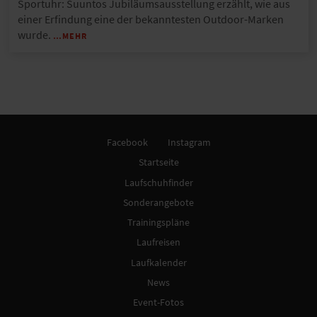
Sportuhr: Suuntos Jubiläumsausstellung erzählt, wie aus
einer Erfindung eine der bekanntesten Outdoor-Marken
wurde.
…MEHR
Facebook
Instagram
Startseite
Laufschuhfinder
Sonderangebote
Trainingspläne
Laufreisen
Laufkalender
News
Event-Fotos