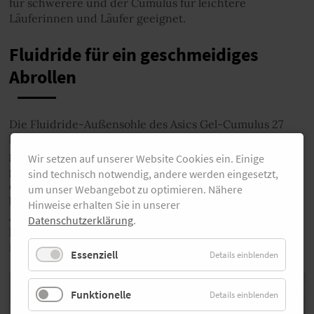
für schwerere und der Cumulus für leichtere
Läuferinnen und Läufer geeignet.
Fluidride für ein geschmeidiges
Abrollen
Die Fluidride-Außensohle des Asics Gel-Cumulus 27
besteht aus einem leichten Material und sorgt für ein
geschmeidiges Abrollen des Fußes, während sie
Wir setzen auf unserer Website Cookies ein. Einige
gleichzeitig eine gute Traktion bietet. Zudem verfügt
sind technisch notwendig, andere werden eingesetzt,
der Asics Gel-Cumulus 27 über eine breitere Sohle und
um unser Webangebot zu optimieren. Nähere
bietet damit als Neutralschuh recht viel Stabilität im
Hinweise erhalten Sie in unserer
Abrollvorgang. Auch Läuferinnen und Läufer mit einer
Datenschutzerklärung
.
leichten Instabilität können dadurch durchaus gut mit
ihm zurechtkommen.
Essenziell
Details einblenden
Funktionelle
Details einblenden