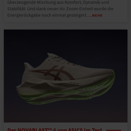
überzeugende Mischung aus Komfort, Dynamik und
Stabilität. Und dank neuer Air Zoom-Einheit wurde die
Energierückgabe noch einmal gesteigert.
…MEHR
Der NOVABLAST™ 6 von ASICS im Test