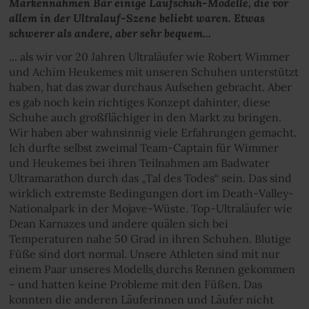
Markennahmen Bär einige Laufschuh-Modelle, die vor
allem in der Ultralauf-Szene beliebt waren. Etwas
schwerer als andere, aber sehr bequem...
... als wir vor 20 Jahren Ultraläufer wie Robert Wimmer
und Achim Heukemes mit unseren Schuhen unterstützt
haben, hat das zwar durchaus Aufsehen gebracht. Aber
es gab noch kein richtiges Konzept dahinter, diese
Schuhe auch großflächiger in den Markt zu bringen.
Wir haben aber wahnsinnig viele Erfahrungen gemacht.
Ich durfte selbst zweimal Team-Captain für Wimmer
und Heukemes bei ihren Teilnahmen am Badwater
Ultramarathon durch das „Tal des Todes“ sein. Das sind
wirklich extremste Bedingungen dort im Death-Valley-
Nationalpark in der Mojave-Wüste. Top-Ultraläufer wie
Dean Karnazes und andere quälen sich bei
Temperaturen nahe 50 Grad in ihren Schuhen. Blutige
Füße sind dort normal. Unsere Athleten sind mit nur
einem Paar unseres Modells
durchs Rennen gekommen
– und hatten keine Probleme mit den Füßen. Das
konnten die anderen Läuferinnen und Läufer nicht