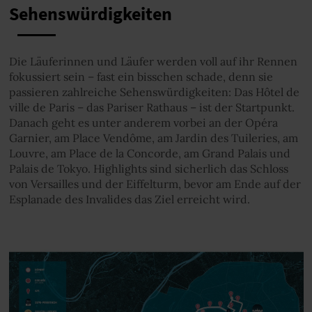
Sehenswürdigkeiten
Die Läuferinnen und Läufer werden voll auf ihr Rennen
fokussiert sein – fast ein bisschen schade, denn sie
passieren zahlreiche Sehenswürdigkeiten: Das Hôtel de
ville de Paris – das Pariser Rathaus – ist der Startpunkt.
Danach geht es unter anderem vorbei an der Opéra
Garnier, am Place Vendôme, am Jardin des Tuileries, am
Louvre, am Place de la Concorde, am Grand Palais und
Palais de Tokyo. Highlights sind sicherlich das Schloss
von Versailles und der Eiffelturm, bevor am Ende auf der
Esplanade des Invalides das Ziel erreicht wird.