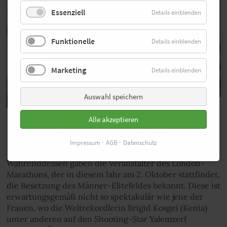
Essenziell
Details einblenden
Funktionelle
Details einblenden
Marketing
Details einblenden
Auswahl speichern
© imago images/Bettina Strenske
Alle akzeptieren
Kenenisa Bekele startet in London
Impressum
AGB
Datenschutz
Währenddessen gaben die Veranstalter des London-
Marathons, der in diesem Jahr am 2. Oktober stattfindet,
die Besetzung des Männer-Elitefeldes bekannt. Diese ist
erwartungsgemäß nicht so spektakulär wie jene der
Frauen, wo die Weltrekordlerin Brigid Kosgei (Kenia)
unter anderen auf den Shooting-Star Yalemzerf