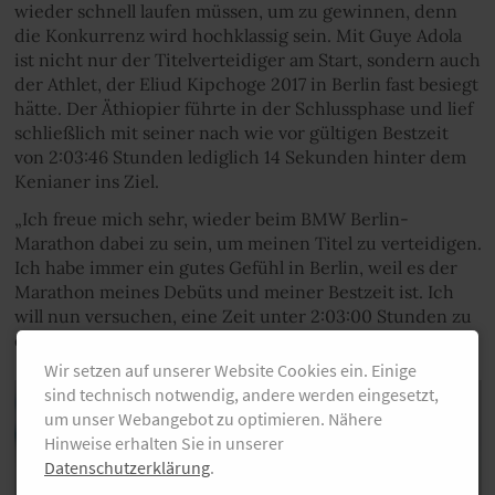
wieder schnell laufen müssen, um zu gewinnen, denn
die Konkurrenz wird hochklassig sein. Mit Guye Adola
ist nicht nur der Titelverteidiger am Start, sondern auch
der Athlet, der Eliud Kipchoge 2017 in Berlin fast besiegt
hätte. Der Äthiopier führte in der Schlussphase und lief
schließlich mit seiner nach wie vor gültigen Bestzeit
von 2:03:46 Stunden lediglich 14 Sekunden hinter dem
Kenianer ins Ziel.
„Ich freue mich sehr, wieder beim BMW Berlin-
Marathon dabei zu sein, um meinen Titel zu verteidigen.
Ich habe immer ein gutes Gefühl in Berlin, weil es der
Marathon meines Debüts und meiner Bestzeit ist. Ich
will nun versuchen, eine Zeit unter 2:03:00 Stunden zu
erreichen”, sagte Guye Adola.
Wir setzen auf unserer Website Cookies ein. Einige
sind technisch notwendig, andere werden eingesetzt,
um unser Webangebot zu optimieren. Nähere
Hinweise erhalten Sie in unserer
Datenschutzerklärung
.