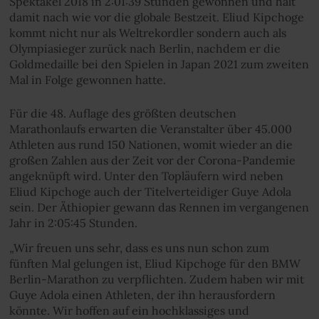
Spektakel 2018 in 2:01:39 Stunden gewonnen und hält
damit nach wie vor die globale Bestzeit. Eliud Kipchoge
kommt nicht nur als Weltrekordler sondern auch als
Olympiasieger zurück nach Berlin, nachdem er die
Goldmedaille bei den Spielen in Japan 2021 zum zweiten
Mal in Folge gewonnen hatte.
Für die 48. Auflage des größten deutschen
Marathonlaufs erwarten die Veranstalter über 45.000
Athleten aus rund 150 Nationen, womit wieder an die
großen Zahlen aus der Zeit vor der Corona-Pandemie
angeknüpft wird. Unter den Topläufern wird neben
Eliud Kipchoge auch der Titelverteidiger Guye Adola
sein. Der Äthiopier gewann das Rennen im vergangenen
Jahr in 2:05:45 Stunden.
„Wir freuen uns sehr, dass es uns nun schon zum
fünften Mal gelungen ist, Eliud Kipchoge für den BMW
Berlin-Marathon zu verpflichten. Zudem haben wir mit
Guye Adola einen Athleten, der ihn herausfordern
könnte. Wir hoffen auf ein hochklassiges und