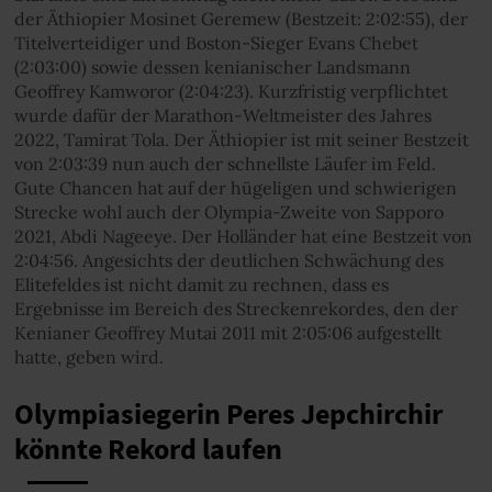
der Äthiopier Mosinet Geremew (Bestzeit: 2:02:55), der
Titelverteidiger und Boston-Sieger Evans Chebet
(2:03:00) sowie dessen kenianischer Landsmann
Geoffrey Kamworor (2:04:23). Kurzfristig verpflichtet
wurde dafür der Marathon-Weltmeister des Jahres
2022, Tamirat Tola. Der Äthiopier ist mit seiner Bestzeit
von 2:03:39 nun auch der schnellste Läufer im Feld.
Gute Chancen hat auf der hügeligen und schwierigen
Strecke wohl auch der Olympia-Zweite von Sapporo
2021, Abdi Nageeye. Der Holländer hat eine Bestzeit von
2:04:56. Angesichts der deutlichen Schwächung des
Elitefeldes ist nicht damit zu rechnen, dass es
Ergebnisse im Bereich des Streckenrekordes, den der
Kenianer Geoffrey Mutai 2011 mit 2:05:06 aufgestellt
hatte, geben wird.
Olympiasiegerin Peres Jepchirchir
könnte Rekord laufen