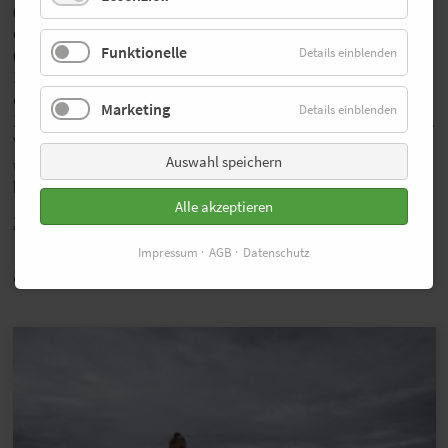
(Äthiopien/2:17:23), Lonah Chemtai (Kenia/2:17:45) und
der Weltmeisterin von 2022, Gotytom Gebreslase
Funktionelle
Details einblenden
(Äthiopien/2:18:11), finden sich nur noch vier
Läuferinnen mit Bestzeiten von unter 2:20 Stunden auf
der Startliste. Für ein Rennen der World Marathon
Marketing
Details einblenden
Majors und des Kalibers von New York ist das eher dünn.
Viele Athleten konzentrieren sich allerdings im Kampf
Auswahl speichern
um die olympischen Startplätze auf schnelle Zeiten, die
bei dem Rennen in Big Apple nicht möglich sind.
Alle akzeptieren
Zurück
Impressum
AGB
Datenschutz
auch Interessant