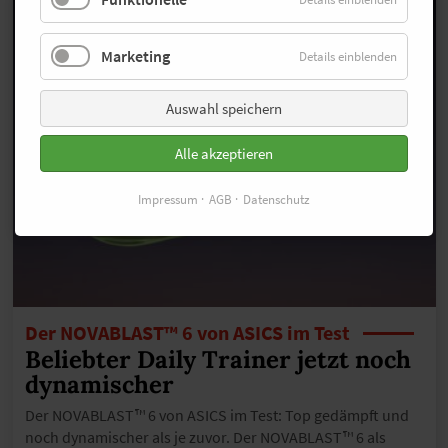
Marketing
Details einblenden
Auswahl speichern
Alle akzeptieren
Impressum
AGB
Datenschutz
Der NOVABLAST™ 6 von ASICS im Test
Beliebter Daily Trainer jetzt noch
dynamischer
Der NOVABLAST™ 6 von ASICS im Test: Top gedämpft und
noch dynamischer als je zuvor. Der NOVABLAST™ 6 als