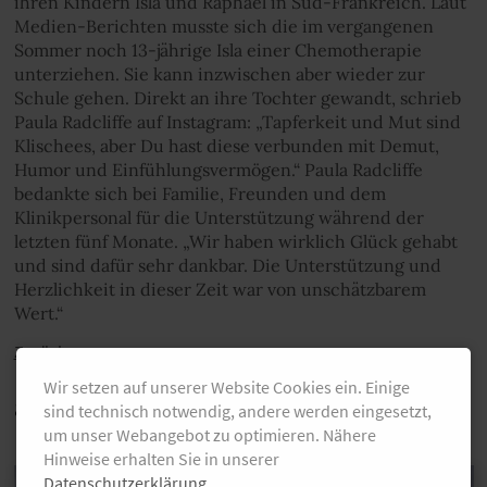
ihren Kindern Isla und Raphael in Süd-Frankreich. Laut
Medien-Berichten musste sich die im vergangenen
Sommer noch 13-jährige Isla einer Chemotherapie
unterziehen. Sie kann inzwischen aber wieder zur
Schule gehen. Direkt an ihre Tochter gewandt, schrieb
Paula Radcliffe auf Instagram: „Tapferkeit und Mut sind
Klischees, aber Du hast diese verbunden mit Demut,
Humor und Einfühlungsvermögen.“ Paula Radcliffe
bedankte sich bei Familie, Freunden und dem
Klinikpersonal für die Unterstützung während der
letzten fünf Monate. „Wir haben wirklich Glück gehabt
und sind dafür sehr dankbar. Die Unterstützung und
Herzlichkeit in dieser Zeit war von unschätzbarem
Wert.“
Zurück
Wir setzen auf unserer Website Cookies ein. Einige
auch Interessant
sind technisch notwendig, andere werden eingesetzt,
um unser Webangebot zu optimieren. Nähere
Hinweise erhalten Sie in unserer
Datenschutzerklärung
.