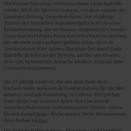
Die frühere Marathon-Weltrekordlerin Paula Radcliffe
erlebte 2020 ein Jahr des Grauens, wie jetzt exklusiv die
Times
Londoner Zeitung
berichtete. Die 14-jährige
Tochter der britischen Ausnahmeläuferin litt an einer
Krebserkrankung, die im Sommer diagnostiziert wurde.
Zuvor war im Frühjahr Paula Radcliffes Vater verstorben,
der sie einst zum Laufsport geführt hatte. Als er in
London in den 80er-Jahren Marathon lief, stand Paula
Radcliffe als Kind an der Strecke, um ihn anzufeuern.
Sein Tod, so berichten britische Medien, hing mit dem
Coronavirus zusammen.
Die 47-jährige Läuferin, die seit dem Ende ihrer
Karriere unter anderem als Kommentatorin für die BBC
arbeitet, wird am Donnerstag (4. Februar 2021) neben
einer Reihe von weiteren Sport-Stars bei einem
virtuellen Radrennen im Rahmen einer Charity-Aktion
für den Kampf gegen Krebs starten. Mehr Informationen
dazu findest du
hier
.
Die frühere Halbmarathon-, Marathon- und Crosslauf-