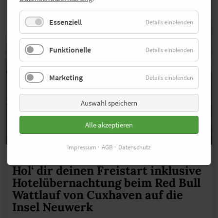
Essenziell
Details einblenden
Funktionelle
Details einblenden
Marketing
Details einblenden
Auswahl speichern
Alle akzeptieren
Impressum
AGB
Datenschutz
Wettlauf im Wattenmeer
Hol‘ dir deinen Freistart inklusive
Hotelübernachtung beim Red Bull
Wattlauf von Cuxhaven auf die
Insel Neuwerk