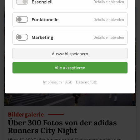
Essenziell
Details einblenden
Funktionelle
Details einblenden
Marketing
Details einblenden
Auswahl speichern
Alle akzeptieren
Impressum
AGB
Datenschutz
Bildergalerie
Über 300 Fotos von der adidas
Runners City Night
Über 16.350 Teilnehmende und Skater sorgten bei der