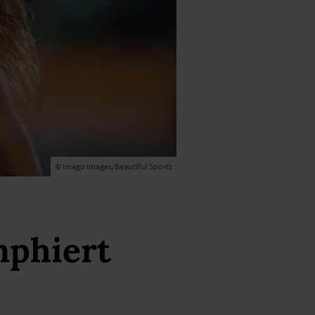
© imago images/Beautiful Sports
mphiert