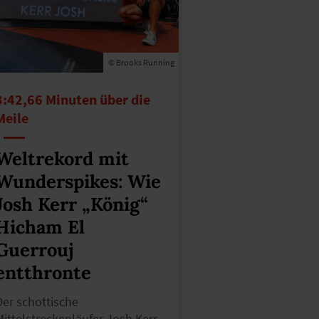
© Brooks Running
3:42,66 Minuten über die
Meile
Weltrekord mit
Wunderspikes: Wie
Josh Kerr „König“
Hicham El
Guerrouj
entthronte
Der schottische
Mittelstreckenläufer Josh Kerr