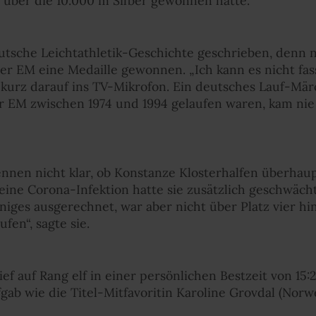
e über die 10.000 m Silber gewonnen hatte.
utsche Leichtathletik-Geschichte geschrieben, denn n
er EM eine Medaille gewonnen. „Ich kann es nicht fass
 kurz darauf ins TV-Mikrofon. Ein deutsches Lauf-Mä
er EM zwischen 1974 und 1994 gelaufen waren, kam nie
ennen nicht klar, ob Konstanze Klosterhalfen überhau
eine Corona-Infektion hatte sie zusätzlich geschwächt
niges ausgerechnet, war aber nicht über Platz vier h
fen“, sagte sie.
ief auf Rang elf in einer persönlichen Bestzeit von 15
gab wie die Titel-Mitfavoritin Karoline Grovdal (Norw