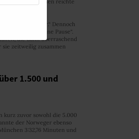
h im 10.000-m-Rennen reichte
000 Meter einfacher.“ Dennoch
te, mach lieber eine Pause“.
halfen, die dann überraschend
r sie zeitweilig zusammen
 über 1.500 und
n kurz zuvor sowohl die 5.000
 rannte der Norweger ebenso
n München 3:32,76 Minuten und