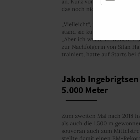
an. Kurz vor der EM zeigte K
das noch nicht, um am Ende i
„Vielleicht“, mutmaßte sie sc
stand sie kurz davor auf das 
„Aber ich wollte in München a
zur Nachfolgerin von Sifan Ha
trainiert, hatte auf Starts bei
Jakob Ingebrigtsen
5.000 Meter
Zum zweiten Mal nach 2018 ha
als auch die 1.500 m gewonne
souverän auch zum Mittelstrec
stellte damit einen EM-Rekord