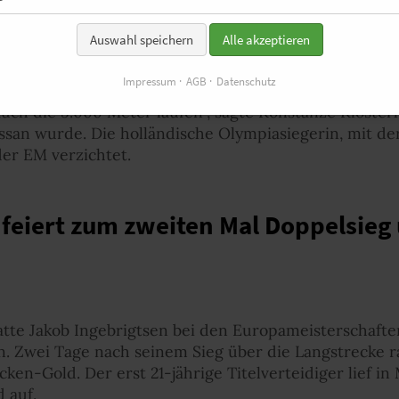
onstanze Klosterhalfen dann aufsteigende Form, doc
n den Medaillenkampf eingreifen zu können.
Auswahl speichern
Alle akzeptieren
hon am Montagabend, „ist es zurzeit für mich über 5.
Impressum
AGB
Datenschutz
5.000-m-Rennen zu verzichten, „denn mein Trainer sag
uch die 5.000 Meter laufen“, sagte Konstanze Kloster
ssan wurde. Die holländische Olympiasiegerin, mit de
 der EM verzichtet.
 feiert zum zweiten Mal Doppelsieg
tte Jakob Ingebrigtsen bei den Europameisterschafte
n. Zwei Tage nach seinem Sieg über die Langstrecke
ken-Gold. Der erst 21-jährige Titelverteidiger lief i
 auf.