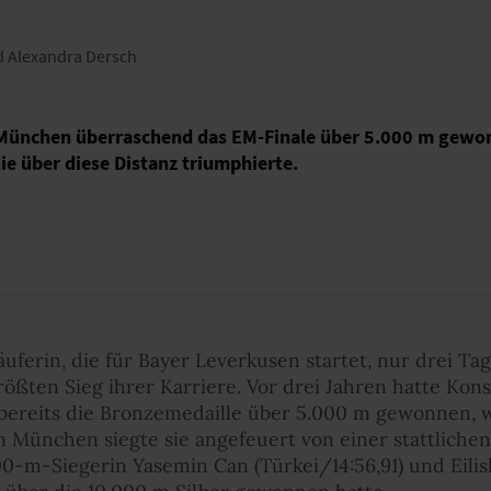
d Alexandra Dersch
 München überraschend das EM-Finale über 5.000 m gewon
ie über diese Distanz triumphierte.
äuferin, die für Bayer Leverkusen startet, nur drei Ta
ößten Sieg ihrer Karriere. Vor drei Jahren hatte Kons
bereits die Bronzemedaille über 5.000 m gewonnen, w
n München siegte sie angefeuert von einer stattlichen
00-m-Siegerin Yasemin Can (Türkei/14:56,91) und Eil