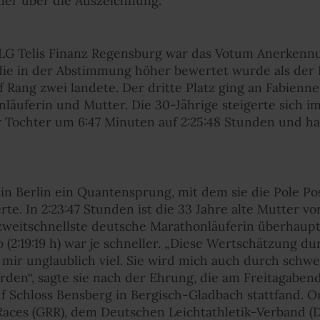
ler über die Auszeichnung.
LG Telis Finanz Regensburg war das Votum Anerkennu
 die in der Abstimmung höher bewertet wurde als de
f Rang zwei landete. Der dritte Platz ging an Fabien
äuferin und Mutter. Die 30-Jährige steigerte sich i
 Tochter um 6:47 Minuten auf 2:25:48 Stunden und ha
n Berlin ein Quantensprung, mit dem sie die Pole Po
rte. In 2:23:47 Stunden ist die 33 Jahre alte Mutter v
weitschnellste deutsche Marathonläuferin überhaupt
o (2:19:19 h) war je schneller. „Diese Wertschätzung d
 mir unglaublich viel. Sie wird mich auch durch schwe
den“, sagte sie nach der Ehrung, die am Freitagabe
f Schloss Bensberg in Bergisch-Gladbach stattfand. O
ces (GRR), dem Deutschen Leichtathletik-Verband (D