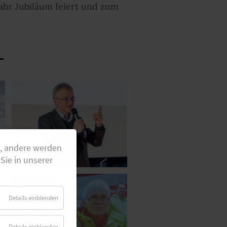
ahr Jubiläum feiert und zum
g, andere werden
Sie in unserer
Details einblenden
Details einblenden