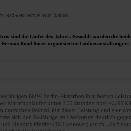
t (Text) & Norbert Wilhelmi (Bilder)
os sind die Läufer des Jahres. Gewählt wurden die bei
n German Road Races organisierten Laufveranstaltungen.
diesjährigen BMW Berlin-Marathon ihre besten Leistu
scher Marathonläufer unter 2:05 Stunden über 42,195 Ki
en deutschen Rekord. Mit dieser Leistung und vier we
etzte sich der 28-Jährige im Uservotum deutlich geg
 und Hendrik Pfeiffer (TK Hannover) durch. „Es freut 