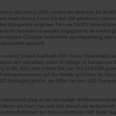
uferin des Jahres 2023 wurden bei dem von Ex-10.0
chen moderierten Event mit fast 100 geladenen Gäste
nden Kategorien vergeben: Der von DATEV unterstützt
 für besonderes soziales Engagement im Laufen gin
Initiator Christian Schlotfeldt aus Magdeburg, das i
erkrebshilfe sammelt.
es wurde Tristan Kaufhold (SSC Hanau-Rodenbach) au
eter der schnellste unter 18-Jährige in Europa war. D
 in der 2023 zum ersten Mal von DLV und GRR geme
ünf-Kilometerrennen auf der Straße gehörten. Zu Deu
KSG Gerlingen) gekürt, die Silber bei den U20-Europa
 Lebenswerk ging an die ehemalige Weltklasseläuferin 
Meter am Start war und sich danach als bedeutenden 
Nachwuchstrainer des Jahres zeichnete GRR Ralph Saga