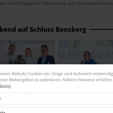
sator des Königsforst-Marathons, der im kommenden J
abend auf Schloss Bensberg
nserer Website Cookies ein. Einige sind technisch notwendi
unser Webangebot zu optimieren. Nähere Hinweise erhalten 
ärung
.
l
lle