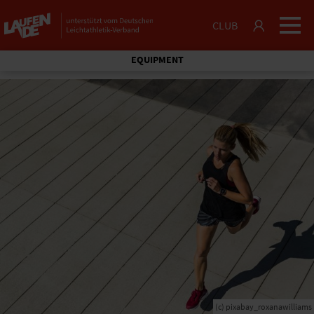
CLUB
EQUIPMENT
(c) pixabay_roxanawilliams