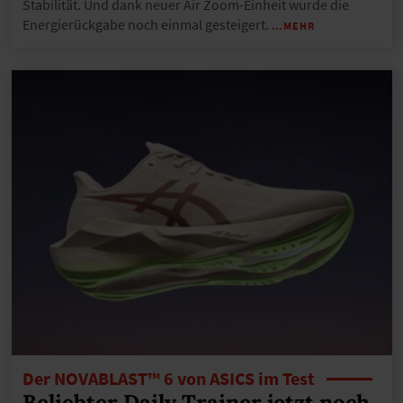
Stabilität. Und dank neuer Air Zoom-Einheit wurde die
Energierückgabe noch einmal gesteigert.
…MEHR
Der NOVABLAST™ 6 von ASICS im Test
Beliebter Daily Trainer jetzt noch