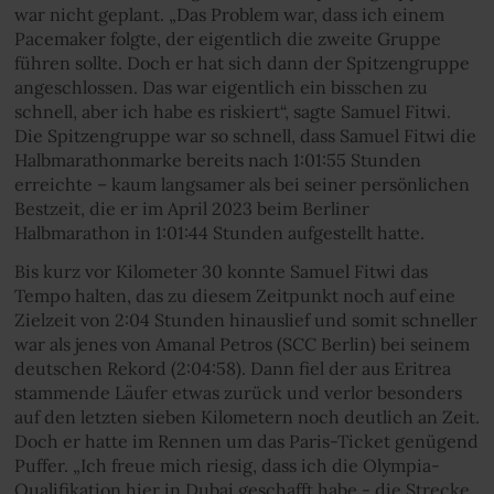
war nicht geplant. „Das Problem war, dass ich einem
Pacemaker folgte, der eigentlich die zweite Gruppe
führen sollte. Doch er hat sich dann der Spitzengruppe
angeschlossen. Das war eigentlich ein bisschen zu
schnell, aber ich habe es riskiert“, sagte Samuel Fitwi.
Die Spitzengruppe war so schnell, dass Samuel Fitwi die
Halbmarathonmarke bereits nach 1:01:55 Stunden
erreichte – kaum langsamer als bei seiner persönlichen
Bestzeit, die er im April 2023 beim Berliner
Halbmarathon in 1:01:44 Stunden aufgestellt hatte.
Bis kurz vor Kilometer 30 konnte Samuel Fitwi das
Tempo halten, das zu diesem Zeitpunkt noch auf eine
Zielzeit von 2:04 Stunden hinauslief und somit schneller
war als jenes von Amanal Petros (SCC Berlin) bei seinem
deutschen Rekord (2:04:58). Dann fiel der aus Eritrea
stammende Läufer etwas zurück und verlor besonders
auf den letzten sieben Kilometern noch deutlich an Zeit.
Doch er hatte im Rennen um das Paris-Ticket genügend
Puffer. „Ich freue mich riesig, dass ich die Olympia-
Qualifikation hier in Dubai geschafft habe - die Strecke