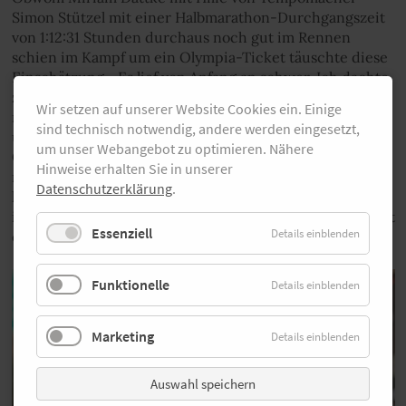
Simon Stützel mit einer Halbmarathon-Durchgangszeit
von 1:12:31 Stunden durchaus noch gut im Rennen
schien im Kampf um ein Olympia-Ticket täuschte diese
Einschätzung. „Es lief von Anfang an schwer. Ich dachte
zunächst, ich komme noch irgendwie rein, aber es ging
Wir setzen auf unserer Website Cookies ein. Einige
nichts. Die Muskulatur fing dann an zu krampfen und
sind technisch notwendig, andere werden eingesetzt,
um Kilometer 34, 35 herum hatte ich Probleme mit den
um unser Webangebot zu optimieren. Nähere
Oberschenkeln und den Knien“, sagte Miriam Dattke,
Hinweise erhalten Sie in unserer
nachdem sie das Rennen nach gut 35 km beendete. „Es
Datenschutzerklärung
.
läuft einfach nicht gut seit einiger Zeit. Vielleicht war es
in den letzten Monaten alles zu viel - ich muss mich jetzt
Essenziell
Details einblenden
erst mal erholen.“
Funktionelle
Details einblenden
Marketing
Details einblenden
Auswahl speichern