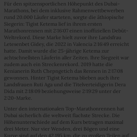
Für den spitzensportlichen Höhepunkt des Dubai-
Marathons, bei dem inklusive Rahmenwettbewerben
rund 20.000 Läufer starteten, sorgte die äthiopische
Siegerin: Tigist Ketema lief in ihrem ersten
Marathonrennen mit 2:16:07 einen inoffiziellen Debüt-
Weltrekord. Diese Marke hielt zuvor ihre Landsfrau
Letesenbet Gidey, die 2022 in Valencia 2:16:49 erreicht
hatte. Damit wurde die 25-jährige Ketema zur
achtschnellsten Läuferin aller Zeiten. Ihre Siegzeit war
zudem auch ein Streckenrekord. 2019 hatte die
Kenianerin Ruth Chepngetich das Rennen in 2:17:08
gewonnen. Hinter Tigist Ketema blieben auch ihre
Landsfrauen Ruti Aga und die Titelverteidigerin Dera
Dida mit 2:18:09 beziehungsweise 2:19:29 unter der
2:20-Marke.
Unter den internationalen Top-Marathonrennen hat
Dubai sicherlich die weltweit flachste Strecke. Die
Höhenunterschiede auf dem Kurs betragen maximal
drei Meter. Nur vier Wenden, drei Bögen und eine
Kurve sind auf den 42,195 km, die zu großen Teilen auf