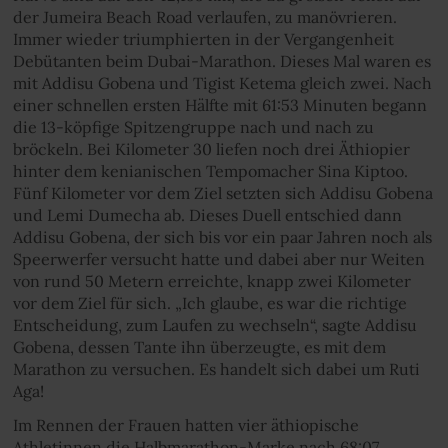
der Jumeira Beach Road verlaufen, zu manövrieren.
Immer wieder triumphierten in der Vergangenheit
Debütanten beim Dubai-Marathon. Dieses Mal waren es
mit Addisu Gobena und Tigist Ketema gleich zwei. Nach
einer schnellen ersten Hälfte mit 61:53 Minuten begann
die 13-köpfige Spitzengruppe nach und nach zu
bröckeln. Bei Kilometer 30 liefen noch drei Äthiopier
hinter dem kenianischen Tempomacher Sina Kiptoo.
Fünf Kilometer vor dem Ziel setzten sich Addisu Gobena
und Lemi Dumecha ab. Dieses Duell entschied dann
Addisu Gobena, der sich bis vor ein paar Jahren noch als
Speerwerfer versucht hatte und dabei aber nur Weiten
von rund 50 Metern erreichte, knapp zwei Kilometer
vor dem Ziel für sich. „Ich glaube, es war die richtige
Entscheidung, zum Laufen zu wechseln“, sagte Addisu
Gobena, dessen Tante ihn überzeugte, es mit dem
Marathon zu versuchen. Es handelt sich dabei um Ruti
Aga!
Im Rennen der Frauen hatten vier äthiopische
Athletinnen die Halbmarathon-Marke nach 68:07