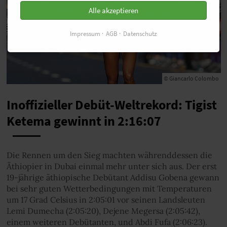
Alle akzeptieren
Impressum
AGB
Datenschutz
© Giancarlo Colombo
Inoffizieller Debüt-Weltrekord: Tigist
Ketema gewinnt in 2:16:07
Die Rennen um den Sieg machten währenddessen die
Äthiopier in Dubai einmal mehr unter sich aus. Der erst
19-jährige äthiopische Debütant Addisu Gobena gewann
bei sehr guten Wetterbedingungen mit Temperaturen
um 17 Grad Celsius in 2:05:01 vor seinen Landsleuten
Lemi Dumecha (2:05:20), Dejene Megersa (2:05:42),
einem weiteren Debütanten, und Abdi Fufa (2:06:23).