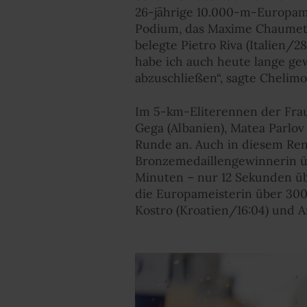
26-jährige 10.000-m-Europame
Podium, das Maxime Chaumeton 
belegte Pietro Riva (Italien/2
habe ich auch heute lange gew
abzuschließen“, sagte Chelimo
Im 5-km-Eliterennen der Frau
Gega (Albanien), Matea Parlo
Runde an. Auch in diesem Ren
Bronzemedaillengewinnerin üb
Minuten – nur 12 Sekunden üb
die Europameisterin über 3000 
Kostro (Kroatien/16:04) und An