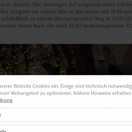
erst starten. Der Norweger fiel aufgrund eines Infektes
rihu Aregawi vor einem Jahr in Barcelona mit 12:49 auf
ef schließlich zu einem überzeugenden Sieg in 13:25 
hweizer Jonas Raes, die nach 13:30 beziehungsweise 13:
nserer Website Cookies ein. Einige sind technisch notwendi
unser Webangebot zu optimieren. Nähere Hinweise erhalten 
ärung
.
l
lle