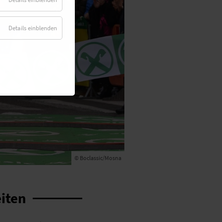
Details einblenden
© Boclassic/Mosna
iten