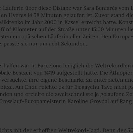
e Läuferin über diese Distanz war Sara Benfarès vom L
n Hyères 14:58 Minuten gelaufen ist. Zuvor stand die
 Mikitenko im Jahr 2000 in Kassel erreicht hatte. Kons
 fünf Kilometer auf der Straße unter 15:00 Minuten li
lsten europäischen Läuferin aller Zeiten. Den Europa
 verpasste sie nur um acht Sekunden.
erhalfen war in Barcelona lediglich die Weltrekordler
ale Bestzeit von 14:19 aufgestellt hatte. Die Äthiopieri
versuchte, ihre eigene Bestmarke zu unterbieten un
pitze. Am Ende reichte es für Ejegayehu Taye nicht ga
en und erzielte die zweitschnellste je gelaufene Ze
Crosslauf-Europameisterin Karoline Grovdal auf Rang 
chts mit der erhofften Weltrekord-Jagd. Denn der 5