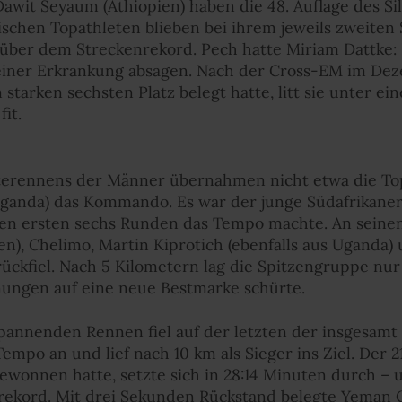
wit Seyaum (Äthiopien) haben die 48. Auflage des Si
schen Topathleten blieben bei ihrem jeweils zweiten 
p über dem Streckenrekord. Pech hatte Miriam Dattke
einer Erkrankung absagen. Nach der Cross-EM im Dez
starken sechsten Platz belegt hatte, litt sie unter ei
it.
iterennens der Männer übernahmen nicht etwa die To
Uganda) das Kommando. Es war der junge Südafrikane
 den ersten sechs Runden das Tempo machte. An seine
lien), Chelimo, Martin Kiprotich (ebenfalls aus Uganda
rückfiel. Nach 5 Kilometern lag die Spitzengruppe n
nungen auf eine neue Bestmarke schürte.
annenden Rennen fiel auf der letzten der insgesamt ac
empo an und lief nach 10 km als Sieger ins Ziel. Der 2
nnen hatte, setzte sich in 28:14 Minuten durch – un
ekord. Mit drei Sekunden Rückstand belegte Yeman C