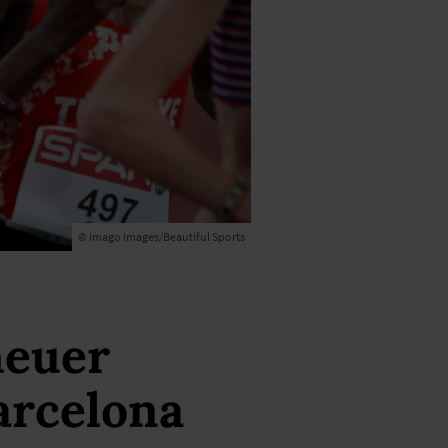
© imago images/Beautiful Sports
neuer
arcelona