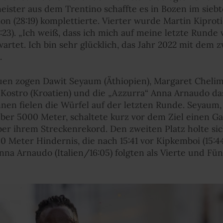
ister aus dem Trentino schaffte es in Bozen im siebt
(28:19) komplettierte. Vierter wurde Martin Kiprotic
8:23). „Ich weiß, dass ich mich auf meine letzte Rund
artet. Ich bin sehr glücklich, das Jahr 2022 mit dem 
.
en zogen Dawit Seyaum (Äthiopien), Margaret Chelimo
v Kostro (Kroatien) und die „Azzurra“ Anna Arnaudo d
nen fielen die Würfel auf der letzten Runde. Seyaum
er 5000 Meter, schaltete kurz vor dem Ziel einen G
er ihrem Streckenrekord. Den zweiten Platz holte si
Meter Hindernis, die nach 15:41 vor Kipkemboi (15:44) 
na Arnaudo (Italien/16:05) folgten als Vierte und Fün