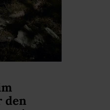
im
r den