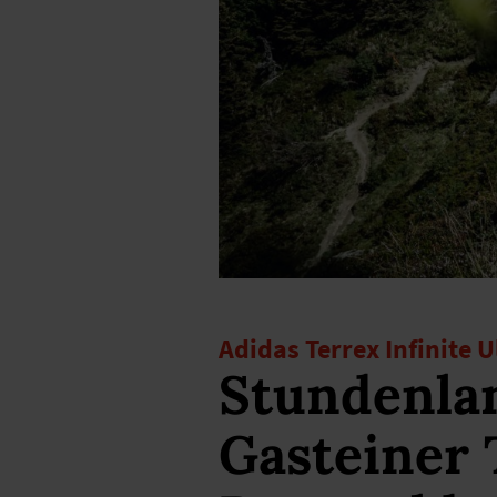
Adidas Terrex Infinite U
Stundenlan
Gasteiner 