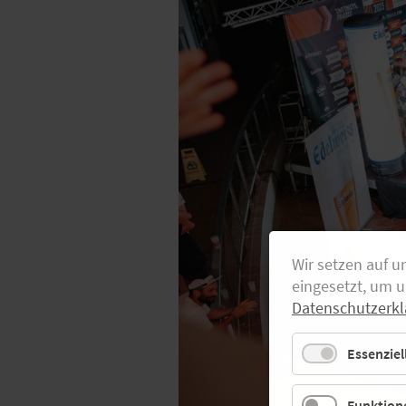
Wir setzen auf u
eingesetzt, um 
Datenschutzerkl
Essenziel
Funktione