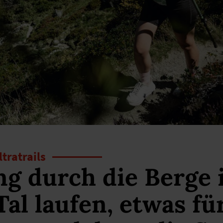
ltratrails
g durch die Berge 
Tal laufen, etwas fü