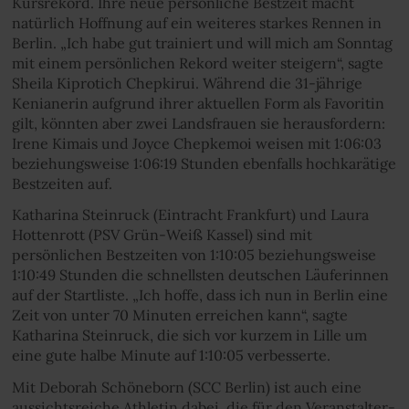
Kursrekord. Ihre neue persönliche Bestzeit macht
natürlich Hoffnung auf ein weiteres starkes Rennen in
Berlin. „Ich habe gut trainiert und will mich am Sonntag
mit einem persönlichen Rekord weiter steigern“, sagte
Sheila Kiprotich Chepkirui. Während die 31-jährige
Kenianerin aufgrund ihrer aktuellen Form als Favoritin
gilt, könnten aber zwei Landsfrauen sie herausfordern:
Irene Kimais und Joyce Chepkemoi weisen mit 1:06:03
beziehungsweise 1:06:19 Stunden ebenfalls hochkarätige
Bestzeiten auf.
Katharina Steinruck (Eintracht Frankfurt) und Laura
Hottenrott (PSV Grün-Weiß Kassel) sind mit
persönlichen Bestzeiten von 1:10:05 beziehungsweise
1:10:49 Stunden die schnellsten deutschen Läuferinnen
auf der Startliste. „Ich hoffe, dass ich nun in Berlin eine
Zeit von unter 70 Minuten erreichen kann“, sagte
Katharina Steinruck, die sich vor kurzem in Lille um
eine gute halbe Minute auf 1:10:05 verbesserte.
Mit Deborah Schöneborn (SCC Berlin) ist auch eine
aussichtsreiche Athletin dabei, die für den Veranstalter-