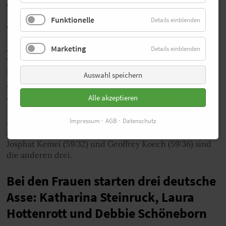
der derzeitige Kursrekord von 58:42, den sein
Landsmann Eric Kiptanui 2018 in Berlin aufstellte. In
Funktionelle
Details einblenden
diesem Jahr zeigte der 28-jährige Abel Kipchumba beim
Rennen in Ras Al Khaimah in den Vereinigten
Marketing
Arabischen Emiraten gute Form und erreichte eine Zeit
Details einblenden
von 59:47. „Mein Ziel ist es, am Sonntag den Kursrekord
zu brechen“, sagte Abel Kipchumba.
Auswahl speichern
Vier weitere Athleten aus Kenia gehen mit Bestzeiten
Alle akzeptieren
von unter einer Stunde an den Start: Alex Kibet lief in
Ras Al Khaimah (Vereinigte Arabische Emirate) vor vier
Jahren seine Bestzeit von 59:06 und ist damit der
Impressum
AGB
Datenschutz
zweitschnellste auf der Liste. Joshua Belet (59:28),
Josphat Kemei (59:32) und Geoffrey Koech (59:36) sind
die anderen drei.
Bei den Frauen starten drei deutsche
Asse: Katharina Steinruck, Laura
Hottenrott und Debbie Schöneborn