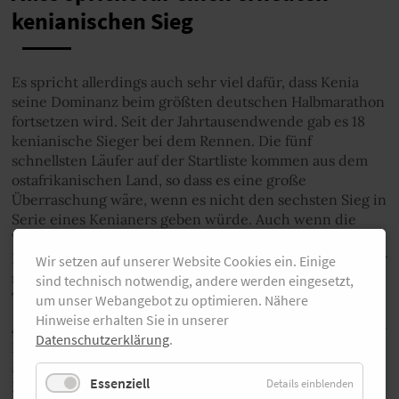
kenianischen Sieg
Es spricht allerdings auch sehr viel dafür, dass Kenia
seine Dominanz beim größten deutschen Halbmarathon
fortsetzen wird. Seit der Jahrtausendwende gab es 18
kenianische Sieger bei dem Rennen. Die fünf
schnellsten Läufer auf der Startliste kommen aus dem
ostafrikanischen Land, so dass es eine große
Überraschung wäre, wenn es nicht den sechsten Sieg in
Serie eines Kenianers geben würde. Auch wenn die
Wettervorhersage mit trockenem, aber kalten
Bedingungen den afrikanischen Läuferinnen und Läufer
Wir setzen auf unserer Website Cookies ein. Einige
nicht so gut gefällt. Zur Startzeit um zehn Uhr sind
sind technisch notwendig, andere werden eingesetzt,
Temperaturen um den Gefrierpunkt angekündigt.
um unser Webangebot zu optimieren. Nähere
Hinweise erhalten Sie in unserer
Abel Kipchumba hat sich bei seinem Sieg beim Valencia-
Datenschutzerklärung
.
Halbmarathon im vergangenen Oktober auf 58:07
Minuten verbessert und ist damit der sechstschnellste
Essenziell
Details einblenden
Läufer aller Zeiten. Damit ist er deutlich schneller als