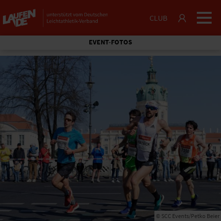
CLUB
EVENT-FOTOS
© SCC Events/Petko Beier