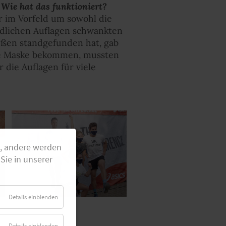
Wie hat das funktioniert?
 im Vorfeld um sowohl die
rdlichen Auflagen schwankten
außen standgefunden hat, gab
ne Maske bekommen, mussten
r die Auflagen für viele
g, andere werden
Sie in unserer
Details einblenden
Details einblenden