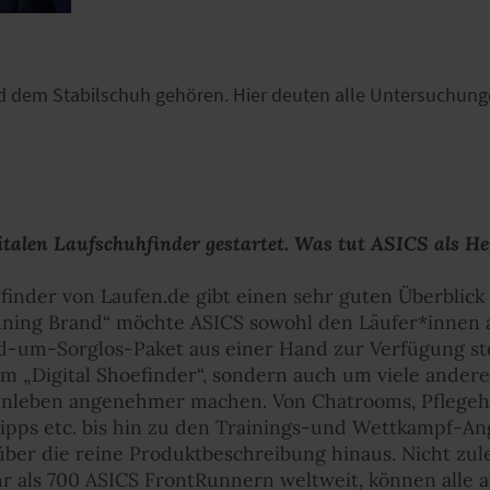
 dem Stabilschuh gehören. Hier deuten alle Untersuchung
italen Laufschuhfinder gestartet. Was tut ASICS als He
inder von Laufen.de gibt einen sehr guten Überblick 
nning Brand“ möchte ASICS sowohl den Läufer*innen 
nd-um-Sorglos-Paket aus einer Hand zur Verfügung ste
em „Digital Shoefinder“, sondern auch um viele ander
enleben angenehmer machen. Von Chatrooms, Pflegehi
tipps etc. bis hin zu den Trainings-und Wettkampf-
über die reine Produktbeschreibung hinaus. Nicht zul
r als 700 ASICS FrontRunnern weltweit, können alle