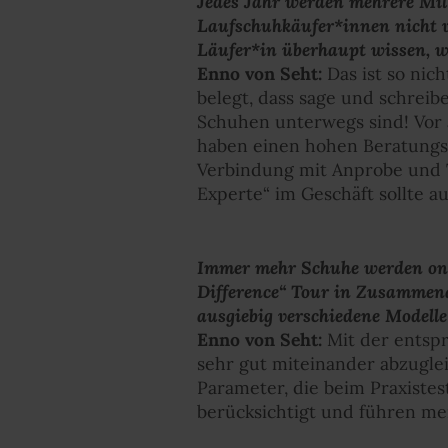
Jedes Jahr werden mehrere Mill
Laufschuhkäufer*innen nicht v
Läufer*in überhaupt wissen, wa
Enno von Seht:
Das ist so nic
belegt, dass sage und schreibe
Schuhen unterwegs sind! Vor
haben einen hohen Beratungsb
Verbindung mit Anprobe und Te
Experte“ im Geschäft sollte a
Immer mehr Schuhe werden onlin
Difference“ Tour in Zusammena
ausgiebig verschiedene Modelle
Enno von Seht:
Mit der entspr
sehr gut miteinander abzuglei
Parameter, die beim Praxistes
berücksichtigt und führen mei