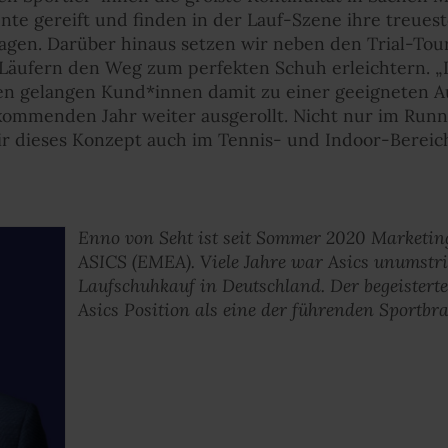
te gereift und finden in der Lauf-Szene ihre treues
agen. Darüber hinaus setzen wir neben den Trial-To
äufern den Weg zum perfekten Schuh erleichtern. „Dig
ten gelangen Kund*innen damit zu einer geeigneten Au
ommenden Jahr weiter ausgerollt. Nicht nur im Runni
ir dieses Konzept auch im Tennis- und Indoor-Bereich
Enno von Seht ist seit Sommer 2020 Marketin
ASICS (EMEA). Viele Jahre war Asics unumstr
Laufschuhkauf in Deutschland. Der begeisterte
Asics Position als eine der führenden Sportbr