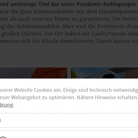
land unterwegs. Und das unter Pandemie-Bedingungen. 
war die gute Kommunikation mit dem Handelspartner
nen als auch unseres Teams zu garantieren. Die behö
g der Infektionszahlen. Aber weil die Eventserie dr
e großen Hürden. Vor Ort haben die Läufer*innen ei
 konnten sich die Hände desinfizieren. Damit hatten wi
nserer Website Cookies ein. Einige sind technisch notwendi
unser Webangebot zu optimieren. Nähere Hinweise erhalten 
ärung
.
l
lle