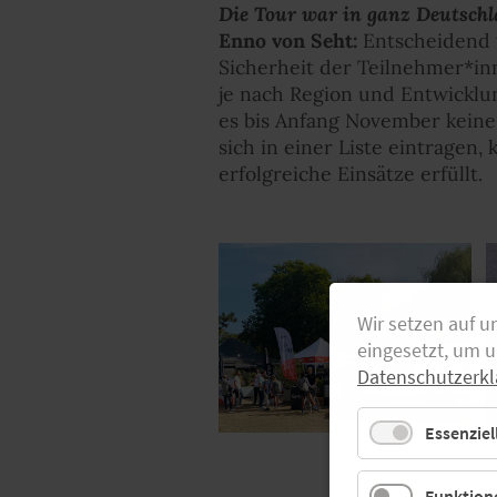
Die Tour war in ganz Deutsch
Enno von Seht:
Entscheidend 
Sicherheit der Teilnehmer*in
je nach Region und Entwicklun
es bis Anfang November kein
sich in einer Liste eintragen,
erfolgreiche Einsätze erfüllt.
Wir setzen auf u
eingesetzt, um 
Datenschutzerkl
Essenziel
Funktione