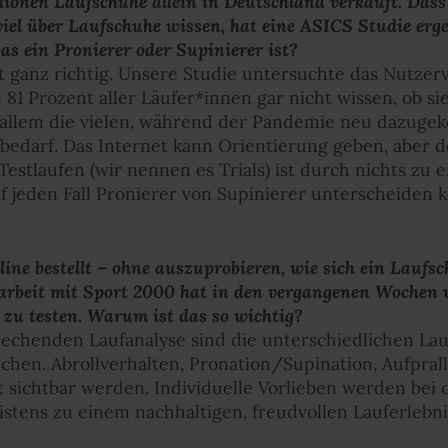
ionen Laufschuhe allein in Deutschland verkauft. Dass r
iel über Laufschuhe wissen, hat eine ASICS Studie erg
s ein Pronierer oder Supinierer ist?
ht ganz richtig. Unsere Studie untersuchte das Nutze
 81 Prozent aller Läufer*innen gar nicht wissen, ob si
 allem die vielen, während der Pandemie neu dazug
edarf. Das Internet kann Orientierung geben, aber d
stlaufen (wir nennen es Trials) ist durch nichts zu 
uf jeden Fall Pronierer von Supinierer unterscheiden 
e bestellt – ohne auszuprobieren, wie sich ein Laufsch
rbeit mit Sport 2000 hat in den vergangenen Wochen v
 zu testen. Warum ist das so wichtig?
echenden Laufanalyse sind die unterschiedlichen Lau
chen. Abrollverhalten, Pronation/Supination, Aufprall 
t sichtbar werden. Individuelle Vorlieben werden bei 
stens zu einem nachhaltigen, freudvollen Lauferlebni