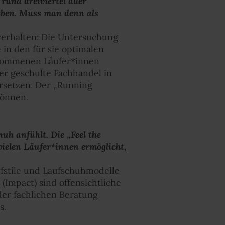
und dreiviertel aller
eben. Muss man denn als
rverhalten: Die Untersuchung
e in den für sie optimalen
ekommenen Läufer*innen
er geschulte Fachhandel in
ersetzen. Der „Running
können.
uh anfühlt. Die „Feel the
ielen Läufer*innen ermöglicht,
fstile und Laufschuhmodelle
(Impact) sind offensichtliche
der fachlichen Beratung
s.