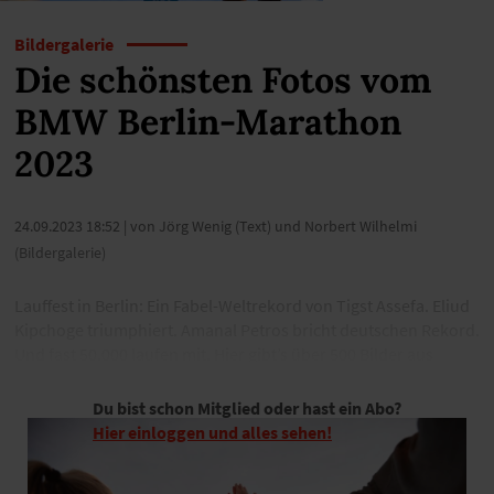
Bildergalerie
Die schönsten Fotos vom
BMW Berlin-Marathon
2023
24.09.2023 18:52
| von Jörg Wenig (Text) und Norbert Wilhelmi
(Bildergalerie)
Lauffest in Berlin: Ein Fabel-Weltrekord von Tigst Assefa. Eliud
Kipchoge triumphiert. Amanal Petros bricht deutschen Rekord.
Und fast 50.000 laufen mit. Hier gibt’s über 500 Bilder aus
Berlin.
Du bist schon Mitglied oder hast ein Abo?
Hier einloggen und alles sehen!