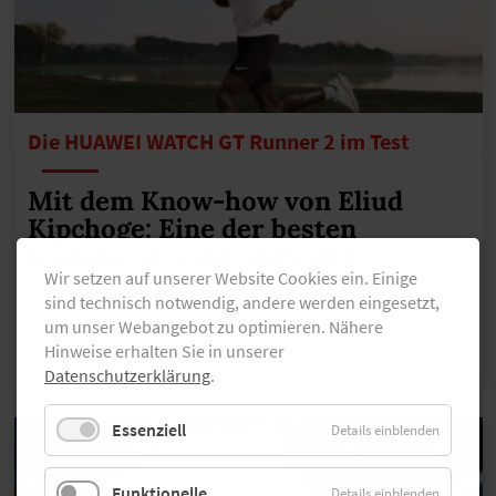
Die HUAWEI WATCH GT Runner 2 im Test
Mit dem Know-how von Eliud
Kipchoge: Eine der besten
Laufuhren auf dem Markt
Wir setzen auf unserer Website Cookies ein. Einige
Die HUAWEI WATCH GT Runner 2 vereint alle Funktionen
sind technisch notwendig, andere werden eingesetzt,
einer Smartwatch mit neuesten Lauf-Features. Und als
um unser Webangebot zu optimieren. Nähere
registriertes Mitglied von laufen.de sparst du jetzt beim
Hinweise erhalten Sie in unserer
Kauf der Uhr 50 Euro!
…MEHR
Datenschutzerklärung
.
Essenziell
Details einblenden
Funktionelle
Details einblenden