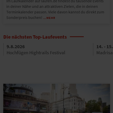
Im Laufkalender auf laufen.de findest du tausende Events
in deiner Nähe und an attraktiven Zielen, die in deinen
Terminkalender passen. Viele davon kannst du direkt zum
Sonderpreis buchen!
…MEHR
Die nächsten Top-Laufevents
8.2026
14. - 15.8.20
chfügen Hightrails Festival
Madrisa Trail 