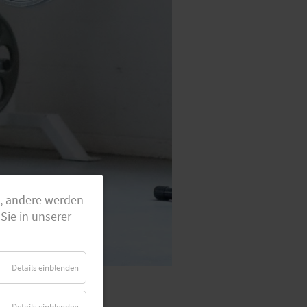
g, andere werden
Sie in unserer
Details einblenden
Details einblenden