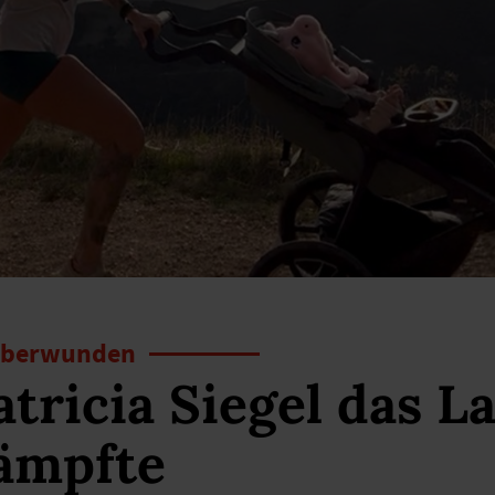
 überwunden
atricia Siegel das L
ämpfte