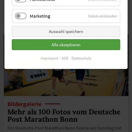
Vita und Geschichte hautnah – das hat unser Autor beim
PEAK LAKE GARDA 42 am größten italienischen See erlebt.
Marketing
Details einblenden
…MEHR
Auswahl speichern
Alle akzeptieren
Impressum
AGB
Datenschutz
Bildergalerie
Mehr als 100 Fotos vom Deutsche
Post Marathon Bonn
Der Deutsche Post Marathon Bonn feierte am Sonntag mit