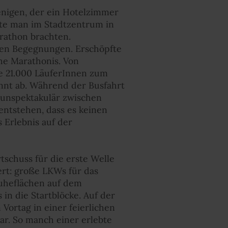
enigen, der ein Hotelzimmer
ste man im Stadtzentrum in
arathon brachten.
sen Begegnungen. Erschöpfte
he Marathonis. Von
ie 21.000 LäuferInnen zum
pannt ab. Während der Busfahrt
h unspektakulär zwischen
entstehen, dass es keinen
 Erlebnis auf der
schuss für die erste Welle
ert: große LKWs für das
Ruheflächen auf dem
in die Startblöcke. Auf der
Vortag in einer feierlichen
r. So manch einer erlebte