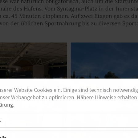
e war natürlich obligatorisch, auch um die Startunt
 nahe des Hafens. Vom Syntagma-Platz in der Innenst
 ca. 45 Minuten einplanen. Auf zwei Etagen gab es da
von der üblichen Sportnahrung bis zu diversen Sporta
nserer Website Cookies ein. Einige sind technisch notwendi
unser Webangebot zu optimieren. Nähere Hinweise erhalten 
ärung
.
l
lle