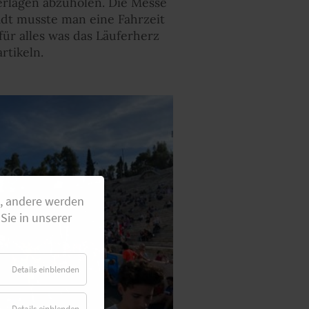
erlagen abzuholen. Die Messe
adt musste man eine Fahrzeit
für alles was das Läuferherz
rtikeln.
g, andere werden
Sie in unserer
Details einblenden
Details einblenden