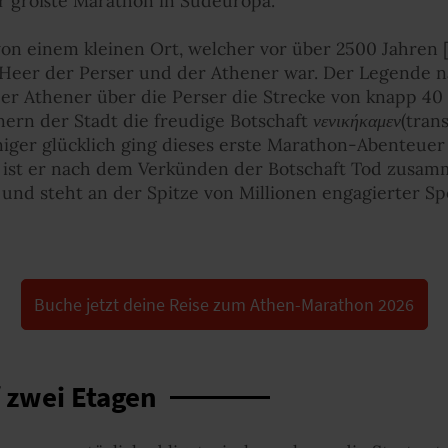
 größte Marathon in Südeuropa.
 einem kleinen Ort, welcher vor über 2500 Jahren [4
Heer der Perser und der Athener war. Der Legende na
er Athener über die Perser die Strecke von knapp 40
ern der Stadt die freudige Botschaft
(tran
νενικήκαμεν
iger glücklich ging dieses erste Marathon-Abenteuer
h ist er nach dem Verkünden der Botschaft Tod zusa
und steht an der Spitze von Millionen engagierter Sp
Buche jetzt deine Reise zum Athen-Marathon 2026
 zwei Etagen