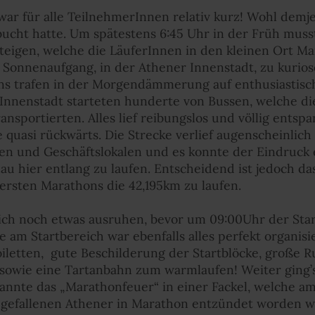
ar für alle TeilnehmerInnen relativ kurz! Wohl demj
bucht hatte. Um spätestens 6:45 Uhr in der Früh mus
teigen, welche die LäuferInnen in den kleinen Ort M
Sonnenaufgang, in der Athener Innenstadt, zu kurio
ns trafen in der Morgendämmerung auf enthusiastisc
 Innenstadt starteten hunderte von Bussen, welche d
ansportierten. Alles lief reibungslos und völlig ents
quasi rückwärts. Die Strecke verlief augenscheinlic
ten und Geschäftslokalen und es konnte der Eindruck 
u hier entlang zu laufen. Entscheidend ist jedoch das
ersten Marathons die 42,195km zu laufen.
ich noch etwas ausruhen, bevor um 09:00Uhr der Start
 am Startbereich war ebenfalls alles perfekt organisi
iletten,
gute Beschilderung der Startblöcke, große 
owie eine Tartanbahn zum warmlaufen! Weiter ging’s 
nnte das „Marathonfeuer“ in einer Fackel, welche am 
gefallenen Athener in Marathon entzündet worden wa