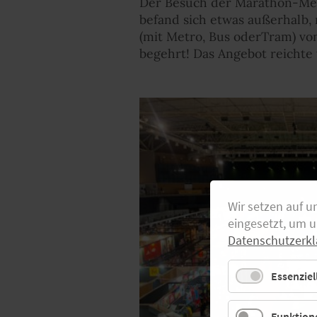
Der Besuch der Marathon-Mess
befand sich etwas außerhalb,
(mit Metro, Bus oderTram) von
begehrt! Das Angebot reichte 
Wir setzen auf u
eingesetzt, um 
Datenschutzerkl
Essenziel
Funktione