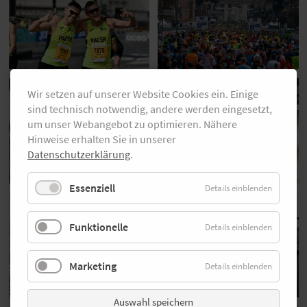
Wir setzen auf unserer Website Cookies ein. Einige
sind technisch notwendig, andere werden eingesetzt,
um unser Webangebot zu optimieren. Nähere
Hinweise erhalten Sie in unserer
Datenschutzerklärung
.
Essenziell
Details einblenden
Funktionelle
Details einblenden
Marketing
Details einblenden
Auswahl speichern