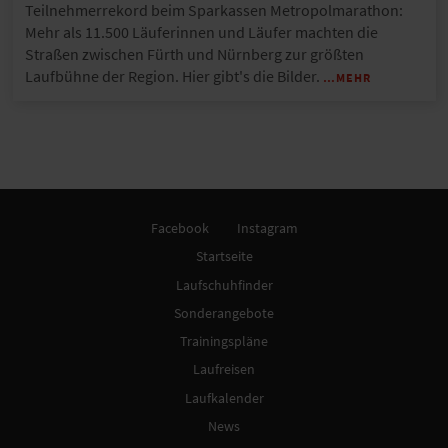
Teilnehmerrekord beim Sparkassen Metropolmarathon:
Mehr als 11.500 Läuferinnen und Läufer machten die
Straßen zwischen Fürth und Nürnberg zur größten
Laufbühne der Region. Hier gibt's die Bilder.
…MEHR
Facebook
Instagram
Startseite
Laufschuhfinder
Sonderangebote
Trainingspläne
Laufreisen
Laufkalender
News