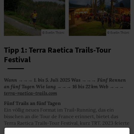
© Evelin Thöni
© Evelin Thöni
Tipp 1: Terra Raetica Trails-Tour
Festival
Wann →→→ 1. bis 5. Juli 2025 Was →→→ Fünf Rennen
an fünf Tagen Wie lang →→→ 16 bis 22 km Web →→→
terra-raetica-trails.com
Fünf Trails an fünf Tagen
Ein völlig neues Format im Trail-Running, das ein
bisschen an die Tour de France erinnert, bietet das
Terra Raetica Trails-Tour Festival, kurz TRT. 2023 feierte
das Event im Festival-Format seine Premiere. Dabei