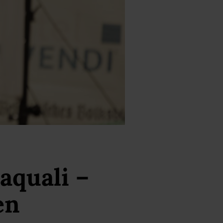
aquali –
en