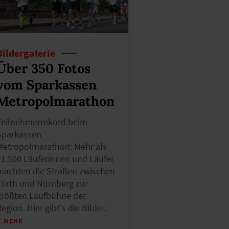
Bildergalerie
Über 350 Fotos
vom Sparkassen
Metropolmarathon
Teilnehmerrekord beim
Sparkassen
Metropolmarathon: Mehr als
11.500 Läuferinnen und Läufer
machten die Straßen zwischen
Fürth und Nürnberg zur
größten Laufbühne der
egion. Hier gibt's die Bilder.
…MEHR