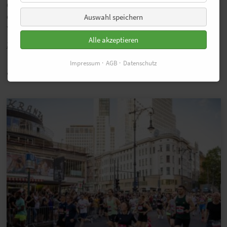
Corona-Pandemie im nächsten Jahr Veranstaltungen in
der Größenordnung des Mainova Frankfurt Marathon
Auswahl speichern
wieder zulassen wird“, sagt Renndirektor Schindler.
Alle akzeptieren
Zurück
Impressum
AGB
Datenschutz
auch Interessant