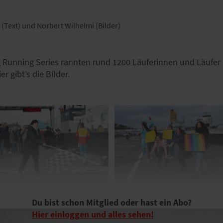
 (Text) und Norbert Wilhelmi (Bilder)
ng Running Series rannten rund 1200 Läuferinnen und Läufe
 gibt’s die Bilder.
Du bist schon Mitglied oder hast ein Abo?
Hier einloggen und alles sehen!