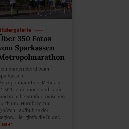
Bildergalerie
Über 350 Fotos
vom Sparkassen
Metropolmarathon
Teilnehmerrekord beim
Sparkassen
Metropolmarathon: Mehr als
11.500 Läuferinnen und Läufer
machten die Straßen zwischen
Fürth und Nürnberg zur
größten Laufbühne der
egion. Hier gibt's die Bilder.
…MEHR