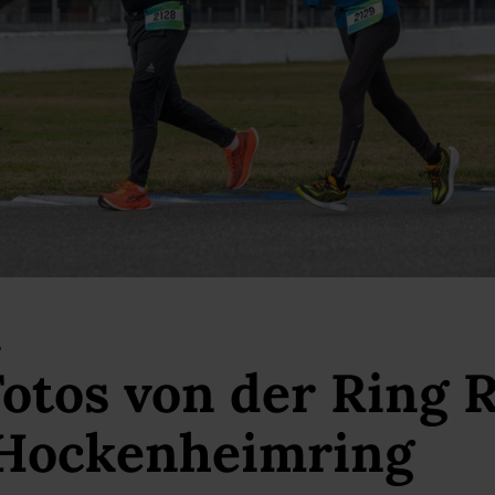
otos von der Ring 
 Hockenheimring