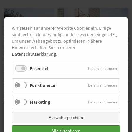
Wir setzen auf unserer Website Cookies ein. Einige
sind technisch notwendig, andere werden eingesetzt,
um unser Webangebot zu optimieren. Nähere
Hinweise erhalten Sie in unserer
Datenschutzerklärung
.
Essenziell
Details einblenden
Funktionelle
Details einblenden
Marketing
Details einblenden
Bildergalerie
Über 300 Fotos von der adidas
Auswahl speichern
Runners City Night
Alle akzeptieren