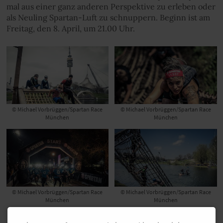
mal aus einer ganz anderen Perspektive zu erleben oder
als Neuling Spartan-Luft zu schnuppern. Beginn ist am
Freitag, den 8. April, um 21.00 Uhr.
© Michael Vorbrüggen/Spartan Race
© Michael Vorbrüggen/Spartan Race
München
München
© Michael Vorbrüggen/Spartan Race
© Michael Vorbrüggen/Spartan Race
München
München