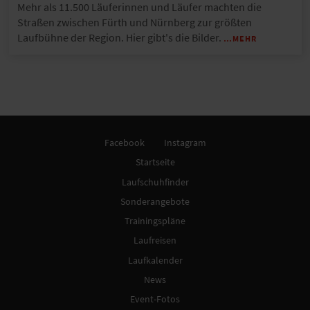
Mehr als 11.500 Läuferinnen und Läufer machten die
Straßen zwischen Fürth und Nürnberg zur größten
Laufbühne der Region. Hier gibt's die Bilder.
…MEHR
Facebook
Instagram
Startseite
Laufschuhfinder
Sonderangebote
Trainingspläne
Laufreisen
Laufkalender
News
Event-Fotos