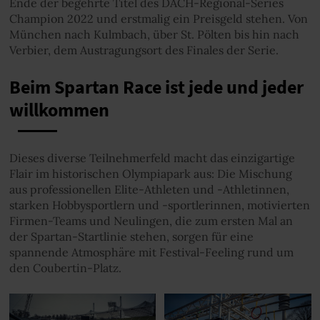
Ende der begehrte Titel des DACH-Regional-Series
Champion 2022 und erstmalig ein Preisgeld stehen. Von
München nach Kulmbach, über St. Pölten bis hin nach
Verbier, dem Austragungsort des Finales der Serie.
Beim Spartan Race ist jede und jeder
willkommen
Dieses diverse Teilnehmerfeld macht das einzigartige
Flair im historischen Olympiapark aus: Die Mischung
aus professionellen Elite-Athleten und -Athletinnen,
starken Hobbysportlern und -sportlerinnen, motivierten
Firmen-Teams und Neulingen, die zum ersten Mal an
der Spartan-Startlinie stehen, sorgen für eine
spannende Atmosphäre mit Festival-Feeling rund um
den Coubertin-Platz.