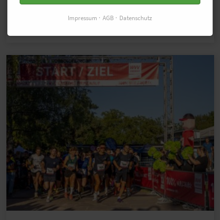
adidas Runners City Night in Berlin für einen
Impressum
AGB
Datenschutz
stimmungsvollen Sommerabend auf dem
Kurfürstendamm. Hier gibt's die Bilder.
…MEHR