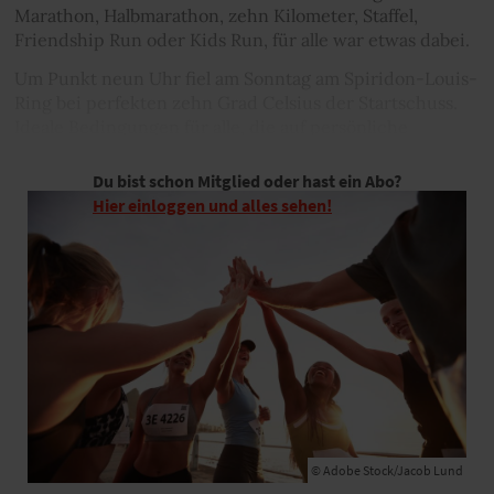
Marathon, Halbmarathon, zehn Kilometer, Staffel,
Friendship Run oder Kids Run, für alle war etwas dabei.
Um Punkt neun Uhr fiel am Sonntag am Spiridon-Louis-
Ring bei perfekten zehn Grad Celsius der Startschuss.
Ideale Bedingungen für alle, die auf persönliche
Bestzeiten aus waren.
Du bist schon Mitglied oder hast ein Abo?
Hier einloggen und alles sehen!
© Adobe Stock/Jacob Lund