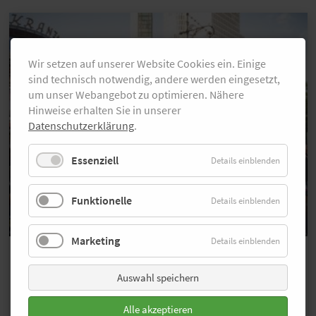
Wir setzen auf unserer Website Cookies ein. Einige
sind technisch notwendig, andere werden eingesetzt,
um unser Webangebot zu optimieren. Nähere
Hinweise erhalten Sie in unserer
Datenschutzerklärung
.
Essenziell
Details einblenden
Funktionelle
Details einblenden
Marketing
Details einblenden
Bildergalerie
Über 300 Fotos von der adidas
Auswahl speichern
Runners City Night
Alle akzeptieren
Über 16.350 Teilnehmende und Skater sorgten bei der