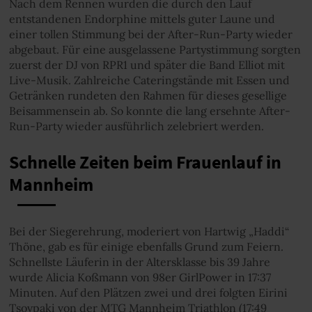
Nach dem Rennen wurden die durch den Lauf
entstandenen Endorphine mittels guter Laune und
einer tollen Stimmung bei der After-Run-Party wieder
abgebaut. Für eine ausgelassene Partystimmung sorgten
zuerst der DJ von RPR1 und später die Band Elliot mit
Live-Musik. Zahlreiche Cateringstände mit Essen und
Getränken rundeten den Rahmen für dieses gesellige
Beisammensein ab. So konnte die lang ersehnte After-
Run-Party wieder ausführlich zelebriert werden.
Schnelle Zeiten beim Frauenlauf in
Mannheim
Bei der Siegerehrung, moderiert von Hartwig „Haddi“
Thöne,
gab es für einige ebenfalls Grund zum Feiern.
Schnellste Läuferin in der Altersklasse bis 39 Jahre
wurde Alicia Koßmann von 98er GirlPower in 17:37
Minuten. Auf den Plätzen zwei und drei folgten Eirini
Tsovpaki von der MTG Mannheim Triathlon (17:49