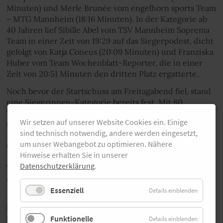
Minuten) und Merle Brunée vom engelhorn sports Team
– MTG Mannheim (18:16 Minuten). In der Kategorie ab
40 Jahren lief Sibille Abel vom TSV Mannheim Soprema
Team in einer Zeit von 19:29 auf das Siegerpodest, dicht
gefolgt von Katja Coneus (20:09 Minuten) und Franziska
Huber vom Team Wochenblatt-Reporter, die in einer
Zeit von 20:51 Minuten den dritten Platz ergatterte.
Noch bevor der Startschuss am Freitagabend fiel, stand
eine Siegerinnen-Kategorie bereits fest. Mit 80
Teilnehmerinnen schickte Titelsponsor engelhorn
Wir setzen auf unserer Website Cookies ein. Einige
sports die meisten Teilnehmerinnen beim Frauenlauf
sind technisch notwendig, andere werden eingesetzt,
Mannheim ins Rennen und sicherte sich den Titel den
um unser Webangebot zu optimieren. Nähere
Größten Teams. Auf den weiteren Plätzen folgte die
Hinweise erhalten Sie in unserer
Polizei Mannheim mit 53 Teilnehmerinnen und das
Datenschutzerklärung
.
Team „Nicht schnell – aber schön“ Team Schifferstadt
mit 48 Teilnehmerinnen.
Essenziell
Details einblenden
„Nachdem wir im vergangen Jahr das Event mit einem
reduzierten Rahmenprogramm durchführen konnten,
freuen wir uns umso mehr, dass wir heute endlich
Funktionelle
Details einblenden