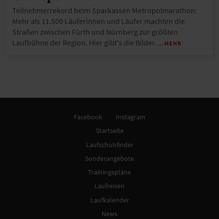
Teilnehmerrekord beim Sparkassen Metropolmarathon:
Mehr als 11.500 Läuferinnen und Läufer machten die
Straßen zwischen Fürth und Nürnberg zur größten
Laufbühne der Region. Hier gibt's die Bilder.
…MEHR
Facebook
Instagram
Startseite
Laufschuhfinder
Sonderangebote
Trainingspläne
Laufreisen
Laufkalender
News